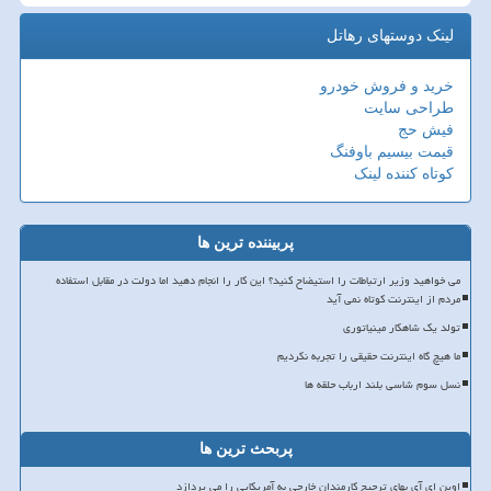
لینک دوستهای رهاتل
خرید و فروش خودرو
طراحی سایت
فیش حج
قیمت بیسیم باوفنگ
کوتاه کننده لینک
پربیننده ترین ها
می خواهید وزیر ارتباطات را استیضاح کنید؟ این کار را انجام دهید اما دولت در مقابل استفاده
مردم از اینترنت کوتاه نمی آید
تولد یک شاهکار مینیاتوری
ما هیچ گاه اینترنت حقیقی را تجربه نکردیم
نسل سوم شاسی بلند ارباب حلقه ها
پربحث ترین ها
اوپن ای آی بهای ترجیح کارمندان خارجی به آمریکایی را می پردازد