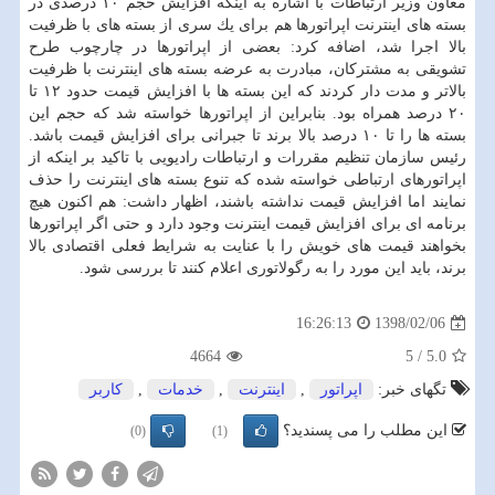
معاون وزیر ارتباطات با اشاره به اینكه افزایش حجم ۱۰ درصدی در
بسته های اینترنت اپراتورها هم برای یك سری از بسته های با ظرفیت
بالا اجرا شد، اضافه كرد: بعضی از اپراتورها در چارچوب طرح
تشویقی به مشتركان، مبادرت به عرضه بسته های اینترنت با ظرفیت
بالاتر و مدت دار كردند كه این بسته ها با افزایش قیمت حدود ۱۲ تا
۲۰ درصد همراه بود. بنابراین از اپراتورها خواسته شد كه حجم این
بسته ها را تا ۱۰ درصد بالا برند تا جبرانی برای افزایش قیمت باشد.
رئیس سازمان تنظیم مقررات و ارتباطات رادیویی با تاكید بر اینكه از
اپراتورهای ارتباطی خواسته شده كه تنوع بسته های اینترنت را حذف
نمایند اما افزایش قیمت نداشته باشند، اظهار داشت: هم اكنون هیچ
برنامه ای برای افزایش قیمت اینترنت وجود دارد و حتی اگر اپراتورها
بخواهند قیمت های خویش را با عنایت به شرایط فعلی اقتصادی بالا
برند، باید این مورد را به رگولاتوری اعلام كنند تا بررسی شود.
1398/02/06
16:26:13
4664
5
/
5.0
تگهای خبر:
اپراتور
,
اینترنت
,
خدمات
,
كاربر
این مطلب را می پسندید؟
(0)
(1)