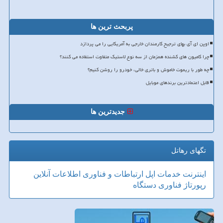
پربحث ترین ها
اوپن ای آی بهای ترجیح کارمندان خارجی به آمریکایی را می پردازد
چرا کامیون های کشنده همزمان از سه نوع لاستیک متفاوت استفاده می کنند؟
چه طور با ریموت خاموش و باتری خالی، خودرو را روشن کنیم؟
قابل اعتمادترین برندهای موبایل
جدیدترین ها
تگهای رهاتل
اینترنت
خدمات
اپل
ارتباطات و فناوری اطلاعات
آنلاین
رپورتاژ
فناوری
دستگاه