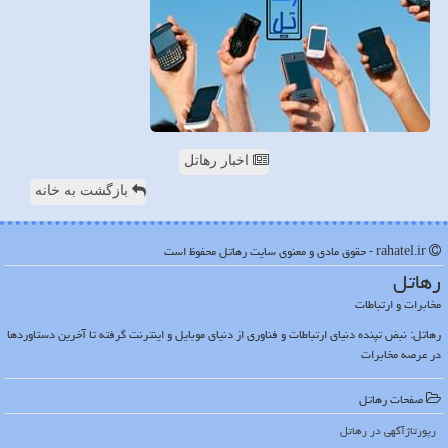
اخبار رهاتل
بازگشت به خانه
rahatel.ir - حقوق مادی و معنوی سایت رهاتل محفوظ است
رهاتل
مخابرات و ارتباطات
رهاتل: نبض تپنده دنیای ارتباطات و فناوری از دنیای موبایل و اینترنت گرفته تا آخرین دستاوردها
در عرصه مخابرات
صفحات رهاتل
رپورتاژآگهی در رهاتل