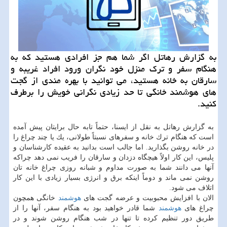
به گزارش رهاتل اگر شما هم جز افرادی هستید كه به
هنگام سفر و ترك منزل خود نگران ورود افراد غریبه و
سارقان به خانه هستید، می توانید با بهره مندی از گجت
های هوشمند خانگی تا حد زیادی نگرانی خویش را برطرف
كنید.
به گزارش رهاتل به نقل از ایسنا، حتماً تابه حال برایتان پیش آمده
است كه هنگام ترك خانه و سفرهای نسبتاً طولانی، یك یا چند چراغ را
در خانه روشن بگذارید. اما جالب است بدانید به عقیده كارشناسان و
پلیس، این كار اولاً هیچگاه دزدان و سارقان را فریب نمی دهد چراكه
آنها می دانند شما به صورت مداوم و شبانه روزی چراغ خانه تان
روشن نمی ماند و دوماً اینكه برق و انرژی بسیار زیادی با این كار
اتلاف می شود.
الان با افزایش محبوبیت و عرضه گجت های
هوشمند
خانگی همچون
چراغ های
هوشمند
شما قادر خواهید بود به هنگام سفر، آنها را از
طریق دور تنظیم كرده تا تنها در شب هنگام روشن شوند و در