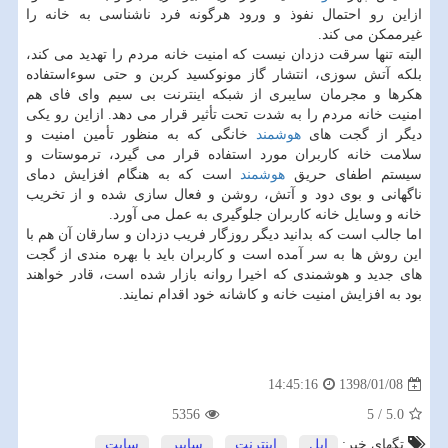
ازاین رو احتمال نفوذ و ورود هرگونه فرد ناشناسی به خانه را
غیرممكن می كند.
البته تنها سرقت دزدان نیست كه امنیت خانه مردم را تهدید می كند،
بلكه آتش سوزی، انتشار گاز مونوكسید كربن و حتی سوءاستفاده
هكرها و مجرمان سایبری از شبكه اینترنت بی سیم وای فای هم
امنیت خانه مردم را به شدت تحت تأثیر قرار می دهد. ازاین رو یكی
دیگر از گجت های
هوشمند
خانگی كه به منظور تأمین امنیت و
سلامت خانه كاربران مورد استفاده قرار می گیرد، ترموستات و
سیستم اطفای حریق
هوشمند
است كه به هنگام افزایش دمای
ناگهانی و بوی دود و آتش، روشن و فعال سازی شده و از تخریب
خانه و وسایل خانه كاربران جلوگیری به عمل می آورد.
اما جالب است كه بدانید دیگر روزگار فریب دزدان و سارقان آن هم با
این روش ها به سر آمده است و كاربران باید با بهره مندی از گجت
های جدید و هوشمندی كه اخیرا روانه بازار شده است، قادر خواهند
بود به افزایش امنیت خانه و كاشانه خود اقدام نمایند.
1398/01/08
14:45:16
5356
5
/
5.0
تگهای خبر:
اپل
,
اینترنت
,
سایبر
,
سایت