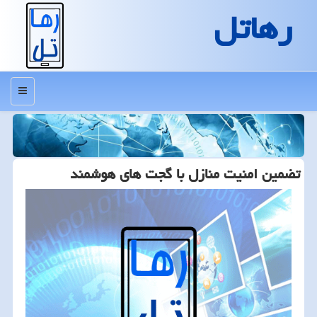
رهاتل
منو
تضمین امنیت منازل با گجت های هوشمند