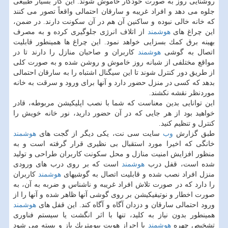
روشنایی روز به صورت خودكار خاموش شوند. این كار بسیار طبیعی
جلوه می دهد و افراد غریبه و سارقان احتمالی واقعاً تصور می كنند
كه خانه خالی نبوده و ساكنین آن هم در آن سكونت دارند. در ضمن،
این چراغ های
هوشمند
از اتلاف انرژی جلوگیری كرده و به مصرف
بهینه برق كمك بسزایی خواهد نمود. این چراغ ها همینطور قابلیت
اتصال به گوشی
هوشمند
كاربران و صاحبان منازل را دارند تا در
مواقع مختلفی از شبانه روز خاموش و روشن شده و به صورت كلی
از طریق دور كنترل شوند تا این سیگنال اشتباه را به سارقان احتمالی
بدهد كه كسی در منزل حضور دارد و آنها برای ورود و سرقت به خانه
موردنظر نقشه نكشند.
این توانایی بدین معناست كه شما با نصب اپلیكیشن مربوطه، قادر
خواهید بود از هر جایی كه در آن حضور دارید، نور خانه خویش را
كنترل و تنظیم كنید.
طبق گزارش
وب
سایت سی نت، یكی دیگر از گجت های
هوشمند
خانگی كه اخیرا مورد استقبال بی نظیری قرار گرفته است و به
منظور افزایش امنیت منازل و محل سكونت كاربران طراحی و تولید
شده است، قفل درب
هوشمند
است كه بر روی درب های ورودی
منزل افراد نصب شده و قابلیت اتصال به گوشیهای
هوشمند
كاربران
را دارد كه در صورت تلاش افراد غریبه و ناشناس و ضربه به آن، به
صورت اخطار و نوتیفیكیشن بر روی گوشی آنها ظاهر شده و آنها را از
ورود احتمالی سارقان و دزدان آگاه و آگاه كند. این قفل های
هوشمند
همینطور بدون نیاز به كلید، تنها با اثر انگشت یا سیستم فناوری
تشخیص چهره
هوشمند
یا احراز هویت بیومتریك باز و بسته می شود