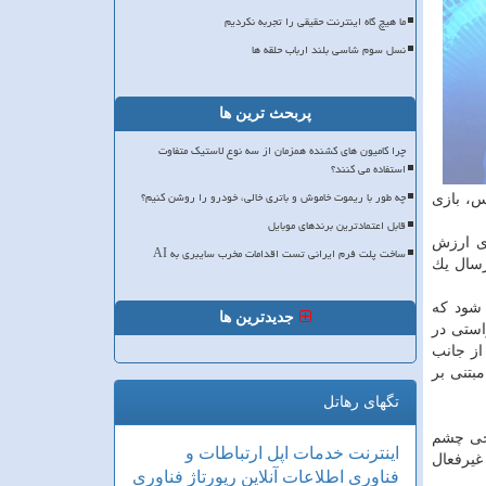
ما هیچ گاه اینترنت حقیقی را تجربه نکردیم
نسل سوم شاسی بلند ارباب حلقه ها
پربحث ترین ها
چرا کامیون های کشنده همزمان از سه نوع لاستیک متفاوت
استفاده می کنند؟
چه طور با ریموت خاموش و باتری خالی، خودرو را روشن کنیم؟
 زنگ انتظار تماس، بازی
قابل اعتمادترین برندهای موبایل
ی ارزش
ساخت پلت فرم ایرانی تست اقدامات مخرب سایبری به AI
ارسال یك
 شود كه
جدیدترین ها
استی در
از جانب
بتنی بر
تگهای رهاتل
رخی چشم
اینترنت
خدمات
اپل
ارتباطات و
غیرفعال
فناوری اطلاعات
آنلاین
رپورتاژ
فناوری