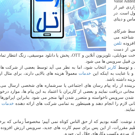
(Value Adde
ول است. در
ماس و دیتای
توسط شركای
كه بعنوان تامین كننده ی محتوا (Content Provider) شناخته می
فزوده
تلفن
س از دست
رفته و صندوق پستی، تبلیغات موبایلی، اطلاع رسانی، پرداخت موبایلی، تلویزیون آنلاین و OTT، پخش یا دانلود موسیقی،
ین قبیل سرویس ها می شود.
ی و توسط
كاربر
انتخاب شود، اما به نظر می آید توسط بعضی از شركت ها
 با عنایت به اینكه این
خدمات
معمولاً هزینه های بالایی دارند، برای مثال 
فریبنده از راه پیام رسان های اجتماعی یا سرشماره های شخصی ارسال می
نی دریافت نمایند و بعضی از كاربران با اعتماد به این پیام ها، موارد درخو
ل شدن سرویس ناخواسته و متضرر شدن آنها منجر می شود. بنابراین اپراتورها 
نی لازم را انجام دهند و همینطور به تمامی شركت های ارائه دهنده
خدمات
م
ایند.
د نوشت: گفته بودیم كه از حق الناس كوتاه نمی آییم؛ مخصوصاً زمانی كه ب
تنظیم مقررات، از این پس برای سیم كارت های جدید، سرویس ارزش افزوده 
ی از مردم وكسب وكارهای حلال این حوزه.