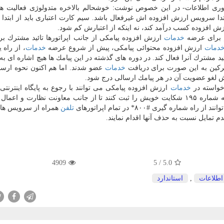
ری اطلاعات- در این خصوص نوشت: خوشحالم بالاخره متدولوژی فعالیت ها 
دا سرویس ارزش افزوده اش غیرفعال باشد. سیم كارت اعتباری باید از ابتد
زش افزوده كسب درآمد كند، نه اینكه از اعتبارش كم شود.
خدمات
ارزش افزوده پیامكی از جانب اپراتورها تائید مشترك بر
دمات
ارزش افزوده محتوائی پیامكی، پیش از شروع عرضه
خدمات
، از راه 
 مشترك آنرا فعال كند. در دوره های گذشته در این پیامك ها هیچ اشاره ای ب
تركین به این صورت برای دریافت
خدمات
عضو شدند. اما هم اكنون نحوه ارسا
وش لغو عضویت آن در هر پیامك ارسالی درج شود.
خواسته در
خدمات
تماس با سامانه ثبت و پاسخگویی به شكایات حوزه ICT به شماره ۱۹۵ شكایت خویش را ثبت كنند تا از جانب معاونت نظارت 
ه گیری #۸۰۰* در تمام اپراتورهای
تلفن
همراه از سرویس ها
 تمایل نسبت به حذف آنها اقدام نمایند.
4909
5
/
5.0
اطلاعات
,
استاندارد