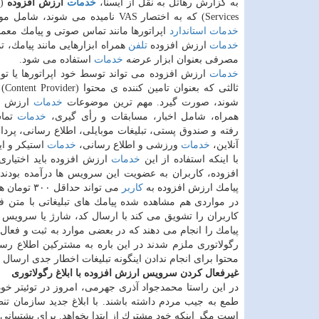
به گزارش رهاتل به نقل از ایسنا،
خدمات
ارزش افزوده
d
Services) كه به اختصار VAS نامیده می شوند، شامل مواردی غیر از
خدمات
استاندارد
اپراتورها مانند تماس صوتی و پیامك معم
خدمات
ارزش افزوده
تلفن
همراه ابزارهایی مانند پیامك، ت
مصرفی بعنوان ابزار عرضه
خدمات
استفاده می شود.
خدمات
ارزش افزوده می تواند توسط خود اپراتورها یا 
ثالثی 
شوند، صورت گیرد. مهم ترین موضوعات
خدمات
ارزش ا
همراه، شامل اخبار، مسابقات و رأی گیری،
خدمات
تما
آنلاین،
خدمات
ورزشی و اطلاع رسانی،
خدمات
استیكر و ا
با اینكه استفاده از این
خدمات
ارزش افزوده باید اختیار
افزوده، كاربران به عضویت این سرویس ها درآمده بودند و
پیامك ارزش افزوده به
كاربر
می تواند حداقل ۳۰۰ تومان هزینه داشته باشد.
در مواردی هم مشاهده شده پیامك های تبلیغاتی با متن 
كاربران را تشویق می كند با ارسال كد، شارژ یا سرویس مجا
پیامك را انجام می دهند كه در بعضی موارد به ثبت و فعا
رگولاتوری ملزم شدند در این باره به مشتركین اطلاع رسا
محتوا برای انجام ندادن اینگونه تبلیغات اخطار جدی ارسال نم
غیرفعال كردن سرویس ارزش افزوده با ابلاغ رگولاتوری
در این راستا محمدجواد آذری جهرمی، امروز در توئیتر خو
طمع به جیب مردم داشته باشند. با ابلاغ جدید سازمان 
است مگر اینكه خود مشترك از ابتدا بخواهد. برای پشتیبان