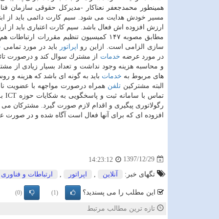
همینطور محمدجعفر نعناكار -مدیركل حقوقی سازمان فناو
مسیر خودش هدایت می شود. سیم كارت دائمی باید از ابت
ارزش افزوده اش فعال باشد. سیم كارت اعتباری باید از ار
مطابق مصوبه ۱۴۷ كمیسیون تنظیم مقررات ارتباطات هم برای عرضه
سازی الزامی است. ازاین رو
اپراتور
باید در مورد تمامی
خ
در مورد عرضه
خدمات
از مشترك سوال كند و درصورت تائید
و محاسبه هزینه وجود نداشت و تعداد بسیار زیادی از مش
های مربوط به
خدمات
باید به گونه ای باشد كه هزینه و ر
البته مشتركین
تلفن
همراه درصورت مواجهه با عضویت نا
رگولاتوری پیگیری و اقدام لازم صورت گیرد. مشتركان می توانند از راه شمار
افزوده ای كه برای آنها فعال است آگاه شده و در صورت عدم
1397/12/29
14:23:12
تگهای خبر:
آنلاین
,
اپراتور
,
ارتباطات و فناوری 
این مطلب را می پسندید؟
(0)
(1)
تازه ترین مطالب مرتبط