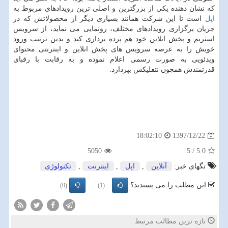
كه نشان دهنده یكی از بزرگترین و اصلی ترین رویدادهای مربوط به
اپل
است تا این شركت همانند بسیاری دیگر از محصولاتش كه در
جریان برگزاری رویدادهای مختلف، رونمایی می نماید، از سرویس
استریم و پخش انلاین خود هم پرده برداری كند و بدین ترتیب ورود
خویش را به عرصه سرویس های پخش انلاین و اینترنتی محتوای
ویدئویی به صورت رسمی اعلام نموده و به رقابت با رقبای
قدرتمندش همچون نتفلیكس بپردازد.
1397/12/22
18:02:10
5050
5
/
5.0
تگهای خبر:
آنلاین
,
اپل
,
اینترنت
,
تكنولوژی
این مطلب را می پسندید؟
(0)
(1)
تازه ترین مطالب مرتبط