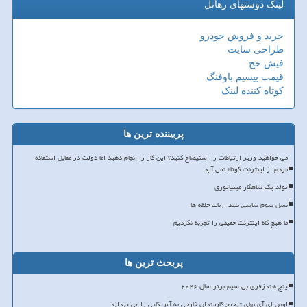
لینک دوستهای رهاتل
خرید و فروش خودرو
طراحی سایت
فیش حج
قیمت بیسیم باوفنگ
کوتاه کننده لینک
پربیننده ترین ها
می خواهید وزیر ارتباطات را استیضاح کنید؟ این کار را انجام دهید اما دولت در مقابل استفاده
مردم از اینترنت کوتاه نمی آید
تولد یک شاهکار مینیاتوری
نسل سوم شاسی بلند ارباب حلقه ها
ما هیچ گاه اینترنت حقیقی را تجربه نکردیم
پربحث ترین ها
پنج هندزفری بی سیم برتر سال ۲۰۲۶
اوپن ای آی بهای ترجیح کارمندان خارجی به آمریکایی را می پردازد