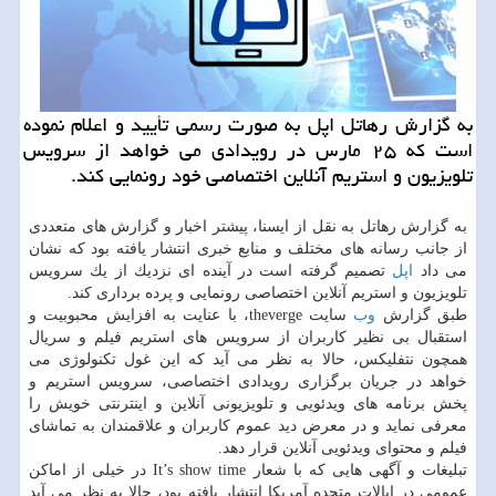
به گزارش رهاتل اپل به صورت رسمی تأیید و اعلام نموده
است كه ۲۵ مارس در رویدادی می خواهد از سرویس
تلویزیون و استریم آنلاین اختصاصی خود رونمایی كند.
به گزارش رهاتل به نقل از ایسنا، پیشتر اخبار و گزارش های متعددی
از جانب رسانه های مختلف و منابع خبری انتشار یافته بود كه نشان
می داد
اپل
تصمیم گرفته است در آینده ای نزدیك از یك سرویس
تلویزیون و استریم آنلاین اختصاصی رونمایی و پرده برداری كند.
طبق گزارش
وب
سایت theverge، با عنایت به افزایش محبوبیت و
استقبال بی نظیر كاربران از سرویس های استریم فیلم و سریال
همچون نتفلیكس، حالا به نظر می آید كه این غول تكنولوژی می
خواهد در جریان برگزاری رویدادی اختصاصی، سرویس استریم و
پخش برنامه های ویدئویی و تلویزیونی آنلاین و اینترنتی خویش را
معرفی نماید و در معرض دید عموم كاربران و علاقمندان به تماشای
فیلم و محتوای ویدئویی آنلاین قرار دهد.
تبلیغات و آگهی هایی كه با شعار It’s show time در خیلی از اماكن
عمومی در ایالات متحده آمریكا انتشار یافته بود، حالا به نظر می آید