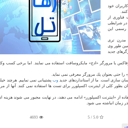
اربران خود
نند.
فناوری از
ن در شرایطی
ادی باز بطور رسمی این
 مدرن تری
مین طور وی
رگرهای جدید
اكس یا مرورگر «ادج» مایكروسافت استفاده می نمایند. اما برخی كسب وكار
 را حتی بعنوان یك مرورگر معرفی نمی نماید.
مسان سازی است. ما از استانداردهای جدید
وب
پشتیبانی نمی نماییم. هرچند خیل
 بطور كلی از اینترنت اكسپلورر برای تست ها استفاده نمی كنند. آنها از مر
ه از «اینترنت اكسپلورر» ادامه می دهند، در نهایت مجبور می شوند هزینه ا
ذر زمان انباشته می شود.
4693
5
/
5.0
س