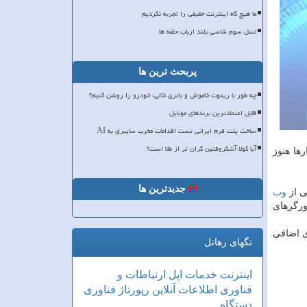
ما هیچ گاه اینترنت حقیقی را تجربه نکردیم
نسل سوم شاسی بلند ارباب حلقه ها
پربحث ترین ها
چه طور با ریموت خاموش و باتری خالی، خودرو را روشن کنیم؟
قابل اعتمادترین برندهای موبایل
ساخت پلت فرم ایرانی تست اقدامات مخرب سایبری به AI
آیا کولا آشکروفتین گران تر از طلا است؟
ها هنوز
جدیدترین ها
ی از
وب
ورگرهای
ی اضافی
تگهای رهاتل
اینترنت
خدمات
اپل
ارتباطات و
فناوری اطلاعات
آنلاین
رپورتاژ
فناوری
دستگاه