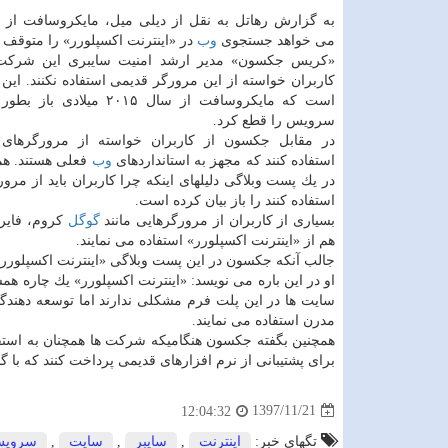
به گزارش رهاتل به نقل از دیلی میل، مایكروسافت از ك
می خواهد جستجوی
وب
در «اینترنت اكسپلورر» را متوقف ك
«كریس جكسون» مدیر ارشد امنیت سایبری این شركت 
كاربران خواسته از این مرورگر قدیمی استفاده نكنند. ای
است كه مایكروسافت از سال ۲۰۱۵ میل
سرویس را قطع كرد.
در مقابل جكسون از كاربران خواسته از مرورگرهای
استفاده كنند كه مجهز به استانداردهای
وب
فعلی هستند. ه
در یك پست وبلاگی دلیلهای اینكه چرا كاربران باید از مرو
استفاده كنند را باز بیان كرده است.
بسیاری از كاربران از مرورگرهایی مانند
گوگل
كروم، فایرف
هم از «اینترنت اكسپلورر» استفاده می نمایند.
جالب آنكه جكسون در این پست وبلاگی «اینترنت اكسپلورر»
او در این باره می نویسد: «اینترنت اكسپلورر» یك چاره ه
سایت ها در این پلت فرم مشكلی ندارند اما توسعه دهندگان
مدرن استفاده می نمایند.
همچنین بگفته جكسون هنگامیكه شركت ها همچنان به استفاد
برای پشتیبانی از نرم افزارهای قدیمی پرداخت كنند كه با گ
1397/11/21
12:04:32
تگهای خبر:
اینترنت
,
سایبر
,
سایت
,
سروی