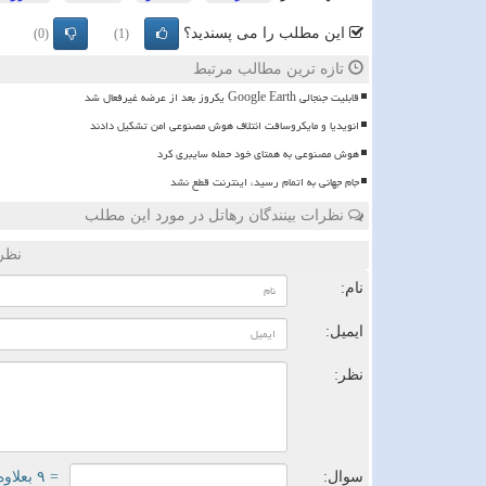
این مطلب را می پسندید؟
(0)
(1)
تازه ترین مطالب مرتبط
قابلیت جنجالی Google Earth یکروز بعد از عرضه غیرفعال شد
انویدیا و مایکروسافت ائتلاف هوش مصنوعی امن تشکیل دادند
هوش مصنوعی به همتای خود حمله سایبری کرد
️جام جهانی به اتمام رسید، اینترنت قطع نشد
نظرات بینندگان رهاتل در مورد این مطلب
نظر
نام:
ایمیل:
نظر:
سوال:
= ۹ بعلاوه ۳