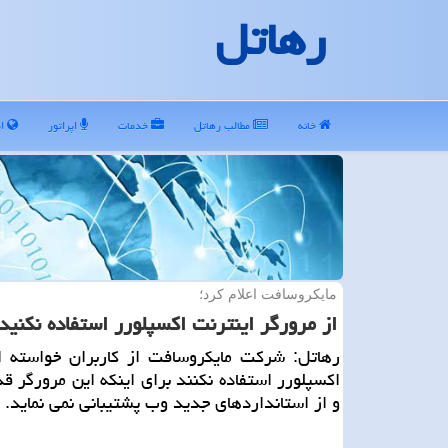
رهاتل
خانه
مطالب رهاتل
خدمات
اپراتور
ای
مایكروسافت اعلام كرد؛
از مرورگر اینترنت اكسپلورر استفاده نكنید
رهاتل: شركت مایكروسافت از كاربران خواسته از
اكسپلورر استفاده نكنند برای اینكه این مرورگر 
و از استانداردهای جدید وب پشتیبانی نمی نماید.