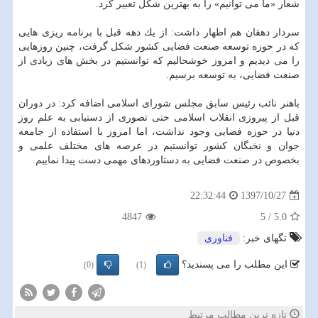
شعار «ما می توانیم» را به بهترین شكل تعبیر كرد.
سردار دهقان هم اظهار داشت: از یك دهه قبل با برنامه ریزی هایی
كه در حوزه توسعه صنعت فضایی كشور شكل گرفت، چنین روزهایی
را می دیدیم و امروز خوشحالیم كه توانستیم در بخش های زیادی از
صنعت فضایی، به توسعه برسیم.
باهنر نائب رئیس سابق مجلس شورای اسلامی اضافه كرد: در دوران
قبل از پیروزی انقلاب اسلامی حتی تصوری از دستیابی به علم روز
دنیا در حوزه فضایی وجود نداشت، اما امروز با استفاده از جامعه
جوان و نخبگان كشور توانستیم در عرصه های مختلف علمی و
بخصوص در صنعت فضایی به دستاوردهای مهمی دست پیدا نماییم.
1397/10/27
22:32:44
4847
5
/
5.0
تگهای خبر:
فناوری
این مطلب را می پسندید؟
(0)
(1)
تازه ترین مطالب مرتبط