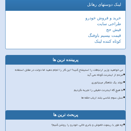
لینک دوستهای رهاتل
خرید و فروش خودرو
طراحی سایت
فیش حج
قیمت بیسیم باوفنگ
کوتاه کننده لینک
پربیننده ترین ها
می خواهید وزیر ارتباطات را استیضاح کنید؟ این کار را انجام دهید اما دولت در مقابل استفاده
مردم از اینترنت کوتاه نمی آید
تولد یک شاهکار مینیاتوری
ما هیچ گاه اینترنت حقیقی را تجربه نکردیم
نسل سوم شاسی بلند ارباب حلقه ها
پربحث ترین ها
چه طور با ریموت خاموش و باتری خالی، خودرو را روشن کنیم؟