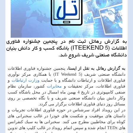
به گزارش رهاتل ثبت نام در پنجمین جشنواره فناوری
اطلاعات (ITEEKEND 5) باشگاه كسب و كار دانش بنیان
دانشگاه صنعتی شریف شروع شد.
به گزارش رهاتل به نقل از ایسنا،
پنجمین جشنواره فناوری اطلاعات
دانشگاه صنعتی شریف (IT Weekend 5) با همكاری مركز نوآوری
فناوری اطلاعات و ارتباطات دانشگاه و با حمایت
وزارت ارتباطات
و
فناوری اطلاعات، مركز تحقیقات و
مخابرات
كشور، سازمان نظام
صنفی كامپیوتری در تاریخ 4 بهمن ماه امسال در محل باشگاه كسب
وكار دانش بنیان دانشگاه صنعتی شریف و با نگاه تخصصی بر روی
مسائل روز دنیای فناوری اطلاعات برگزار می گردد.
در این رویداد افراد سرشناس در حوزه فناوری اطلاعات تجربیات و
داستان های موفقیت و شكست های خودرا در غالب سخنرانی های
كوتاه برای مخاطبین مطرح می كنند. سخنرانی ها به سبك كنفرانس
های TEDx انجام شده و سپس اتمام رویداد در غالب كلیپ های تدوین