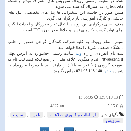
شده در سایت رسمی رویداد، سرویس های اشتراك ویدئو و شبكه
های مجازی به اشتراك گذاشته می شوند.
همین طور در حاشیه این سخنرانی ها پنل های تخصصی، پنل های
چالشی و كارگاه آموزشی باز برگزار می گردد.
هدف اصلی برگزاری این رویداد، انتقال تجربه بزرگان و احداث انگیزه
برای تولید كسب وكارهای نوین و خلاقانه در حوزه ITC است.
سپس اتمام رویداد به كلیه شركت كنندگان گواهی حضور از جانب
دانشگاه صنعتی شریف اعطا خواهد شد.
ثبت نام انفرادی از راه
وب
سایت رسمی جشنواره به آدرس http:
//itweekend.ir انجام میگردد. علاقه مندان در صورتیكه قصد ثبت نام به
صورت گروهی ( 3 نفر به بالا ) را دارند باید با دبیرخانه رویداد به
شماره
تلفن
140 118 95 021 تماس بگیرند.
1397/10/13
13:58:05
4827
5
/
5.0
تگهای خبر:
ارتباطات و فناوری اطلاعات
,
تلفن
,
سایت
,
سرویس