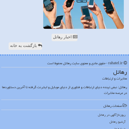
اخبار رهاتل
بازگشت به خانه
rahatel.ir - حقوق مادی و معنوی سایت رهاتل محفوظ است
رهاتل
مخابرات و ارتباطات
رهاتل: نبض تپنده دنیای ارتباطات و فناوری از دنیای موبایل و اینترنت گرفته تا آخرین دستاوردها
در عرصه مخابرات
صفحات رهاتل
رپورتاژآگهی در رهاتل
آرشیو رهاتل
درباره ما