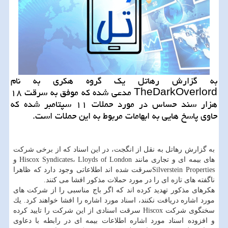
به گزارش رهاتل یك گروه هكری به نام
TheDarkOverlord مدعی شده كه موفق به سرقت ۱۸
هزار سند حساس در مورد حملات ۱۱ سپتامبر شده كه
حاوی پاسخ هایی به ابهامات مربوط به این حملات است.
به گزارش رهاتل به نقل از انگجت، در این اسناد كه از برخی شركت
های بیمه ای و تجاری مانند Hiscox Syndicates، Lloyds of London و
Silverstein Propertiesسرقت شده اند اطلاعاتی وجود دارد كه ظاهرا
ناگفته های تازه ای را در مورد حملات مذكور افشا می كنند.
هكرهای مذكور تهدید كرده اند كه اگر باج مناسبی را از شركت های
مورد اشاره دریافت نكنند، اسناد مورد اشاره را افشا خواهند كرد. یك
سخنگوی شركت Hiscox سرقت اسنادی از این شركت را تایید كرده
و افزوده اسناد مورد اشاره اطلاعات بیمه ای در رابطه با دعاوی