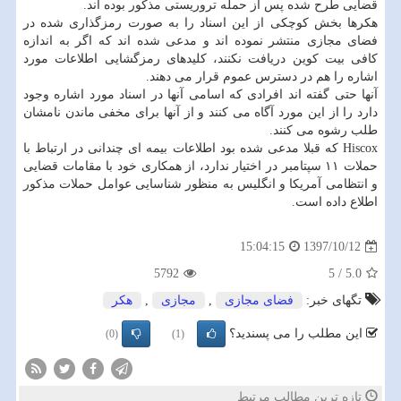
قضایی طرح شده پس از حمله تروریستی مذكور بوده اند.
هكرها بخش كوچكی از این اسناد را به صورت رمزگذاری شده در
فضای مجازی منتشر نموده اند و مدعی شده اند كه اگر به اندازه
كافی بیت كوین دریافت نكنند، كلیدهای رمزگشایی اطلاعات مورد
اشاره را هم در دسترس عموم قرار می دهند.
آنها حتی گفته اند افرادی كه اسامی آنها در اسناد مورد اشاره وجود
دارد را از این مورد آگاه می كنند و از آنها برای مخفی ماندن نامشان
طلب رشوه می كنند.
Hiscox كه قبلا مدعی شده بود اطلاعات بیمه ای چندانی در ارتباط با
حملات ۱۱ سپتامبر در اختیار ندارد، از همكاری خود با مقامات قضایی
و انتظامی آمریكا و انگلیس به منظور شناسایی عوامل حملات مذكور
اطلاع داده است.
1397/10/12
15:04:15
5792
5
/
5.0
تگهای خبر:
فضای مجازی
,
مجازی
,
هكر
این مطلب را می پسندید؟
(0)
(1)
تازه ترین مطالب مرتبط