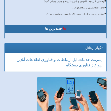
چه طور با ریموت خاموش و باتری خالی، خودرو را روشن کنیم؟
قابل اعتمادترین برندهای موبایل
ساخت پلت فرم ایرانی تست اقدامات مخرب سایبری به AI
جدیدترین ها
تگهای رهاتل
اینترنت
خدمات
اپل
ارتباطات و فناوری اطلاعات
آنلاین
رپورتاژ
فناوری
دستگاه