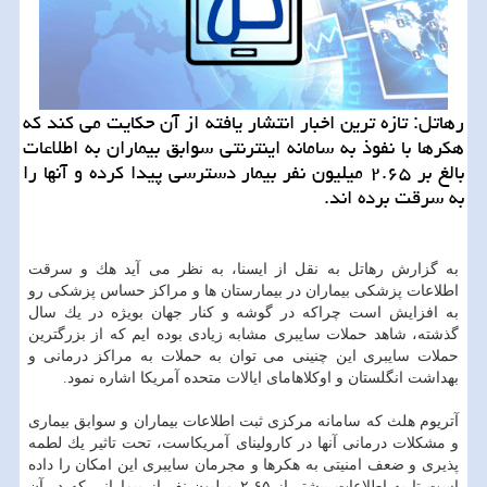
رهاتل: تازه ترین اخبار انتشار یافته از آن حكایت می كند كه
هكرها با نفوذ به سامانه اینترنتی سوابق بیماران به اطلاعات
بالغ بر ۲.۶۵ میلیون نفر بیمار دسترسی پیدا كرده و آنها را
به سرقت برده اند.
به گزارش رهاتل به نقل از ایسنا، به نظر می آید هك و سرقت
اطلاعات پزشكی بیماران در بیمارستان ها و مراكز حساس پزشكی رو
به افزایش است چراكه در گوشه و كنار جهان بویژه در یك سال
گذشته، شاهد حملات سایبری مشابه زیادی بوده ایم كه از بزرگترین
حملات سایبری این چنینی می توان به حملات به مراكز درمانی و
بهداشت انگلستان و اوكلاهامای ایالات متحده آمریكا اشاره نمود.
آتریوم هلث كه سامانه مركزی ثبت اطلاعات بیماران و سوابق بیماری
و مشكلات درمانی آنها در كارولینای آمریكاست، تحت تاثیر یك لطمه
پذیری و ضعف امنیتی به هكرها و مجرمان سایبری این امكان را داده
است تا به اطلاعات بیشتر از ۲.۶۵ میلیون نفر از بیمارانی كه در آن