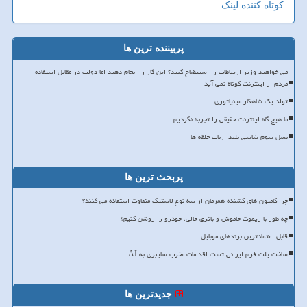
کوتاه کننده لینک
پربیننده ترین ها
می خواهید وزیر ارتباطات را استیضاح کنید؟ این کار را انجام دهید اما دولت در مقابل استفاده
مردم از اینترنت کوتاه نمی آید
تولد یک شاهکار مینیاتوری
ما هیچ گاه اینترنت حقیقی را تجربه نکردیم
نسل سوم شاسی بلند ارباب حلقه ها
پربحث ترین ها
چرا کامیون های کشنده همزمان از سه نوع لاستیک متفاوت استفاده می کنند؟
چه طور با ریموت خاموش و باتری خالی، خودرو را روشن کنیم؟
قابل اعتمادترین برندهای موبایل
ساخت پلت فرم ایرانی تست اقدامات مخرب سایبری به AI
جدیدترین ها