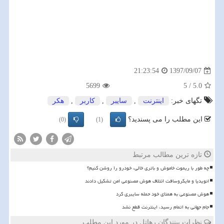
1397/09/07
21:23:54
5699
5
/
5.0
تگهای خبر:
اینترنت
,
سایبر
,
كاربر
,
هكر
این مطلب را می پسندید؟
(0)
(1)
تازه ترین مطالب مرتبط
چه طور با ریموت خاموش و باتری خالی، خودرو را روشن کنیم؟
انویدیا و مایکروسافت ائتلاف هوش مصنوعی امن تشکیل دادند
هوش مصنوعی به همتای خود حمله سایبری کرد
️جام جهانی به اتمام رسید، اینترنت قطع نشد
نظرات بینندگان رهاتل در مورد این مطلب