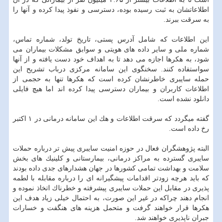
اطلاعاتشان به ثبت رسیده بوده، دسترسی و نفوذ پیدا كرده و آنها را
به سرقت ببرند.
این اطلاعات كه شامل آدرس پستی، تاریخ تولد، شماره تماس،
شماره ملی و سایر داده های هویتی و سوابق مشكلات بیماران می
شود، به هكرها اجازه می دهد تا به اهداف خود دست یافته و از آنها
سواستفاده كنند. سخنگوی این سامانه مركزی درباب تشریح این
حمله سایبری خاطرنشان كرده است كه هكرها تنها به حجمی از
اطلاعات كاربران و بیماران دسترسی پیدا كرده اند اما هیچ فایلی
دانلود نشده است.
گفته میگردد كه سرقت اطلاعات و هك این سامانه درمانی در ۱ اكتبر
رخ داده است.
البته پژوهشگران فعال در حوزه امنیت سایبری پیش تر درباره حملات
سایبری گسترده به مراكز درمانی، بیمارستانی و كلینیك های بخش
سلامت و بهداشت تمامی كشورها در جهان هشدارهای جدی داده بودند
كه باید هرچه زودتر اقدامات پیشگیرانه ای را درباره مقابله با لطمه
پذیری در مقابل این حملات سایبری پیشرفته و خطرناك اتخاذ نموده و
انجام دهند چراكه در غیر این صورت، به احتمال خیلی زیاد هدف این
هكرها قرار خواهند گرفت و متحمل هزینه های هنگفت و خسارات
جبران ناپذیری خواهند شد.