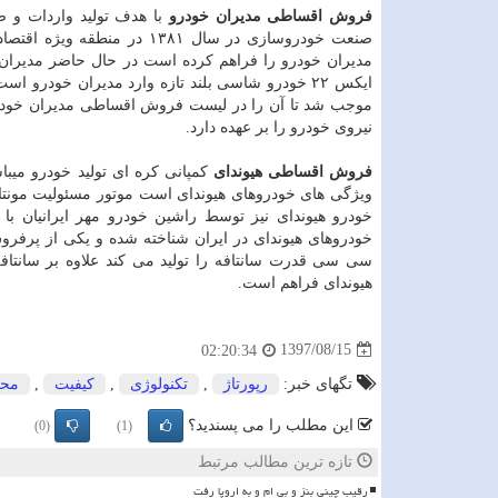
فروش اقساطی مدیران خودرو
با هدف تولید واردات و ص
صنعت خودروسازی در سال ۱۳۸۱
مدیران خودرو را فراهم کرده است در حال حاضر مدیران 
ایکس ۲۲ خودرو شاسی بلند تازه وارد مدیران خودر
نیروی خودرو را بر عهده دارد.
فروش اقساطی هیوندای
کمپانی کره ای تولید خودرو میبا
ویژگی های خودروهای هیوندای است موتور مسئولیت مونتاژ
خودرو هیوندای نیز توسط راشین خودرو مهر ایرانیان با
سی سی قدرت سانتافه را تولید می کند علاوه بر سانتا
هیوندای فراهم است.
1397/08/15
02:20:34
تگهای خبر:
رپورتاژ
,
تكنولوژی
,
كیفیت
,
محص
این مطلب را می پسندید؟
(0)
(1)
تازه ترین مطالب مرتبط
رقیب چینی بنز و بی ام و به اروپا رفت