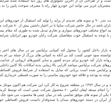
 پژو در ایران است و از طراحی آن از آخرین تکنولوژی های روز دنیا استفاده شده شر
ژو ۲۰۷ است و قرار بوده و مشتریان عزیز می توانند این خودرو چهار راه با مصرف سوخت پایین را ب
فروش اقساطی سایپا از سال ۱۳۸۶ با تلاش متوالی توانست تندر ۹۰ و نمونه های جدیدی از پراید را تولید کند استقبال از خود
باعث شد تا فروش اقساطی سایپا همیشه جالب توجه خریداران باشد در حال 
لید انواع مختلف خودروهای سواری و تجاری تبدیل شده به طوری که مقام بی
با توجه به استقبال خوب متقاضیان شرکت رایان خودرو مهر ایرانیان شرا
ه بازار داخل کشور را متحول کند کمپانی برلیانس نیز در سال های اخیر 
توانسته سود خوبی کسب کند بی آنکه به کمپانی های بزرگ از جمله بی ام به
وانه بازار کند خودرو برای مردم کشور و سایر کشورهای اروپایی از جذابیت
های شرکت برلیانس میباشد کارایی بالا زیبایی بدنه امکانات بالا کابین داخلی
رلیانس شده است بریانی که تمایل به استفاده از شرایط فروش اقساطی
 با توجه به بودجه و علاقه خود خودروی مناسبی را به صورت قسطی خریداری کنن
در سال ۱۳۶۹ تاسیس گردید و در سال ۱۳۷۲ در منطقه شروع به کار کرد این شرکت هم اکنون مو
۲۰ را انجام میدهد لیفان ایکس ۶۰ محصول شرکت چینی است که توسط 
مونتاژ شده و به بازار داخلی ارائه می شود لیفان ایکس ۶۰ یکی از نمونه های موفق شاسی بلند در میان چینی ها محسوب می شو
ازار ایران در دسته خودروهای سدان یا صندوقدار دانست فروش اقساطی خ