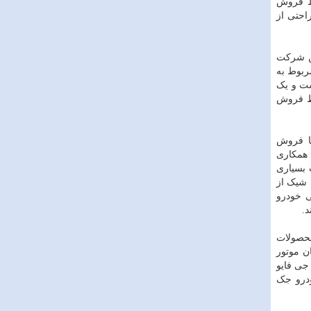
ایط فروش
ه راحتی از
روهای این شرکت
حاضر شرکت سایپا با در اختیار داشتن بیش از ۸۰ شرکت مربوط به
ست و یک
یط فروش
با فروش
 همکاری
 بسیاری
 شیک از
 خودرو
د.
نتاژ محصولات
کرمان موتور
د جک جی فایو
ودرو جک