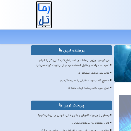
پربیننده ترین ها
می خواهید وزیر ارتباطات را استیضاح کنید؟ این کار را انجام
دهید اما دولت در مقابل استفاده مردم از اینترنت کوتاه نمی آید
تولد یک شاهکار مینیاتوری
ما هیچ گاه اینترنت حقیقی را تجربه نکردیم
نسل سوم شاسی بلند ارباب حلقه ها
پربحث ترین ها
چه طور با ریموت خاموش و باتری خالی، خودرو را روشن کنیم؟
قابل اعتمادترین برندهای موبایل
ساخت پلت فرم ایرانی تست اقدامات مخرب سایبری به AI