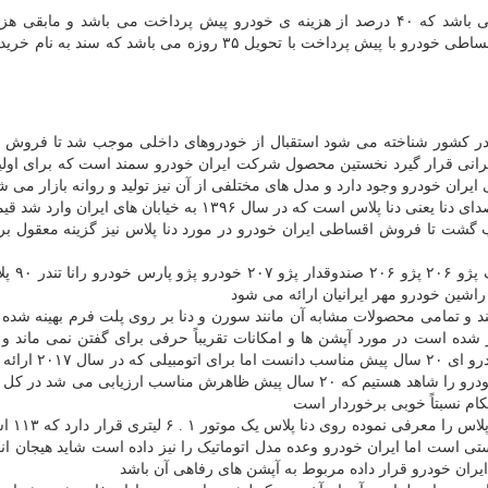
فروش اقساطی خودرو با پیش پرداخت به این صورت می باشد که ۴۰ درصد از هزینه ی خودرو پیش پرداخت می باشد و ماب
صورت اقساط ۶ تا ۶۰ ماه پرداخت خواهید کرد . فروش اقساطی خودرو با پیش پرداخت با تحویل ۳۵ روزه می باشد که
لی در کشور شناخته می شود استقبال از خودروهای داخلی موجب شد تا فروش
 ایرانی قرار گیرد نخستین محصول شرکت ایران خودرو سمند است که برای اولین
جدیدترین محصول ایران خودرو فیس لیفت مدل پر سر و صدای دنا یعنی دنا پلاس است که در سال ۱۳۹۶ به خیابان ها
ب گشت تا فروش اقساطی ایران خودرو در مورد دنا پلاس نیز گزینه معقول بر
تمام محصولات ایران خودرو شام
شین خودرو مهر ایرانیان ارائه می شود
ر شده است در مورد آپشن ها و امکانات تقریباً حرفی برای گفتن نمی ماند و 
حداقل تجهیزات برخوردار نیست شاید بتوان آن را برای خو
خیر در مورد طراحی نیز توصیفات فوق صادق است و ما خودرو را شاهد هستیم که ۲۰ سال پیش ظاهرش مناسب ارزیابی می
ام نسبتاً خوبی برخوردار است
ایران خودرو کمی به ظاهر دن
ی است اما ایران خودرو وعده مدل اتوماتیک را نیز داده است شاید هیجان انگ
ران خودرو قرار داده مربوط به آپشن های رفاهی آن باشد