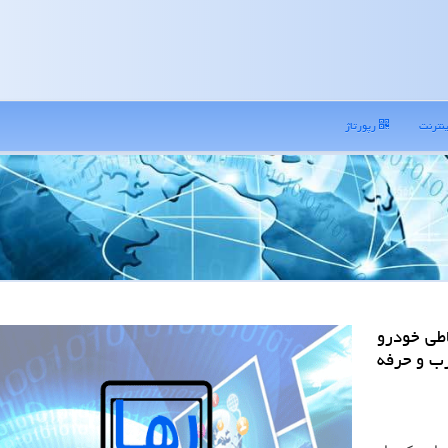
نترنت
رپورتاژ
طی خودرو
رب و حرفه