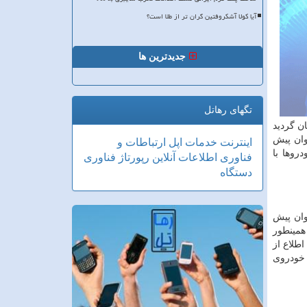
آیا کولا آشکروفتین گران تر از طلا است؟
جدیدترین ها
تگهای رهاتل
ن گردید
وان پیش
اینترنت
خدمات
اپل
ارتباطات و
روها با
فناوری اطلاعات
آنلاین
رپورتاژ
فناوری
دستگاه
نیان به این صورت می باشد که ۵۰ درصد به عنوان پیش
همینطور
اطلاع از
 خودروی