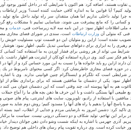
فاوت هستند، اضافه كرد: هم اكنون با شرایطی كه در داخل كشور بوجود آورده 
 كنیم؟ آیا قوانین ما به اندازه كافی حمایت كننده است؟ وزیر ارتباطات و
 چرا تولید داخلی نداریم اما همان منتقدان سر راه تولید داخل مانع تولید م
و كسانی را كه مانع پیشرفت می شوند، شناسایی نماییم تا مشكلات رفع گردد
 ملی اطلاعات اظهار نمود: در این نامه سه لایه زیرساخت فنی،
خدمات
و محت
 فنی كه متولی آن
وزارت ارتباطات
است، سندی در شورای فضای مجازی مصو
 سندی تصویب نشده است؛ ازاین رو متولیان این دو قسمت توپ مسئولیت خویش را 
م رهبری را به ابزاری برای دعواهای سیاسی تبدیل نكنیم، اظهار نمود: هوشیار 
ن شرایط می تواند از هر روشی برای فشار آوردن به ما استفاده كند؛ كسانی كه 
هم فكر نمی كنند. وی درباره استفاده كودكان از اینترنت هم اظهار داشت: باید
ارند ازاین رو باید خانواده ها را نسبت به این مورد حساس كرد و از آنها در ا
نی در حوزه فضای مجازی خاطرنشان كرد: اگر كسی محتوای نامربوط در یك 
ر شرایطی است كه تلگرام و اینستاگرام چنین قوانینی ندارند. وی با اشاره ب
ظهار نمود: یكی از دشمنان ما منافقین هستند كه برای براندازی نظام از اول
طاغوت هم به آنها پیوسته اند، چند وقتی است كه این دشمنان عنوان می كنند د
ه منابع طبیعی آنها بستگی داشت و با این حرف ها ذهن بچه های ما را آماج حملات
منافقین با استفاده از رادیو، تلویزیون، سایت های اینترنتی، پیام های صوتی و
م یا پاسخ آنها را بدهیم یا راه های آنها را مسدود كنیم؛ روش دوم شاید به ص
وی تاكید كرد: دشمن امروز به نارضایتی مردم و جدایی از انقلاب، امید بسته ا
 در برابر این تهاجم، تولید شكاف و دو دستگی درونی نیست. سیاست ما بركنا
یم. آذری جهرمی با اشاره به اینكه شست وشو دادن ذهن جوانان دیندار خیا
خیانت كرده است. وی درباره تقویت پیام رسان های داخلی هم توضیح داد: ز