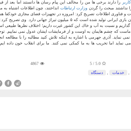
كاربر
را دارند برخی ها من را مخالف این پیام رسان ها دانستند اما بعد از فی
را نداشتند مبحث را گردن
وزارت ارتباطات
انداختند، چون اطلاعات اشتباه به م
ات و فناوری اطلاعات تصریح كرد: امروزه در تجهیزات فضای مجازی خودكفا هست
نظر كیفیت ارتباطات داخلی خوب عمل كرده ایم؛ ۱۰ میلیون بازی ایرانی تولید شده است كه ۵ میلیون تیراژ جهانی دارد. 
گذاریم و نسبت به آب و خاك این كشور غیرت داریم؛ اختلاف نظرها طبیعی است
 ماست كه چشم هایمان به اوست و از فرمایشات ایشان عدول نمی نماییم. توج
نمی نماید. آذری جهرمی با اشاره به اینكه تلاش كنید مطالبه را با مطالعه انج
می نماید اما تخریب ها به ما كمكی نمی كنند. ما برای انقلاب خون داده ایم 
4867
5
/
5.0
,
خدمات
,
دستگاه