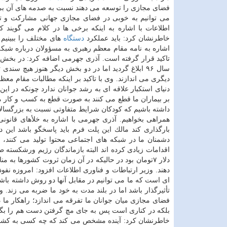
فضای مجازی را توسعه می دهند نسبت به صدمه های آن بی ت
می توانیم به خوبی در فضای مجازی جهانی مشاركت و تولید
اطلاعات با اشاره به اینكه برخی ها در كلام می گویند كه
خاطرنشان كرد: باید عملكرد
دستگاه
های مختلف را ببینیم 
اشاره به نامه مقام معظم رهبری به مسؤولان درباره شبكه
تاكید قرار گرفته است. آذری جهرمی اضافه كرد: در بخش
سال ۹۶ ابلاغ گردید اما در دو بخش دیگر هنوز هیچ
دیگری می اندازند. وی با تاكید بر اینكه مطالبات مقام معظ
دنیای استكبار علاقه ای به رشد جوانان ندارد چونكه در ای
بر بیماران ما قطع می كنند به صورت قطع به كسب و كار ما 
داشته باشیم كه كودكان شرایط متفاوتی نسبت به بزرگسالان د
همراهی بخواهیم. آذری جهرمی با اشاره به خلأهای قانو
بارگذاری كند مالك این پلت فرم باید پاسخگو باشد این د
دشمنان ما در شبكه های اجتماعی محتوا تولید می كنند، ا
اقدامات زیادی كرده اند البته بازماندگان رژیم ورشكسته 
دلار ۷تومان بود در حالیكه در آن زمان ثروت كشورها ب
دهند. وزیر ارتباطات و فناوری اطلاعات افزود: امروزه نفوذ 
ای است كه ما می توانیم در مقابل آنها دو روش داشته باشی
تأثیرگذار باشد اما در بلند مدت به خود ما ضربه می زند. 
فضای مجازی میان جوانان ما تفرقه می اندازد؛ راهكار ما
بلكه در كناری است پس به جای مچ گرفتن دست هم را بگیر
خاطرنشان كرد: آینده مشخص می كند كه چه كسی به كشور 