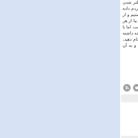
لتر شدن
ردم داده
یم و از
وی تصریح كرد: ما از هر
 اما با
ه داشته
ام دهید،
و به آن