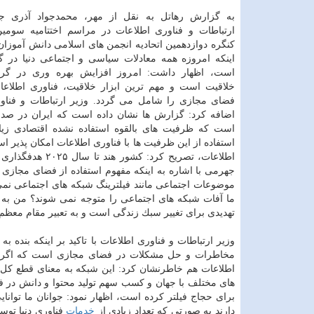
به گزارش رهاتل به نقل از مهر، محمدجواد آذری ج
ارتباطات و فناوری اطلاعات در مراسم اختتامیه سومی
كنگره دوازدهمین اتحادیه انجمن های اسلامی دانش آموزان 
اینكه امروزه همه معادلات سیاسی و اجتماعی دنیا در گ
است، اظهار داشت: امروز افزایش بهره وری در گر
خلاقیت است و مهم ترین ابزار خلاقیت، فناوری اطلا
فضای مجازی را شامل می گردد. وزیر ارتباطات و فناو
اضافه كرد: گزارش ها نشان داده است كه ایران در صد
است كه ظرفیت های بالقوه استفاده نشده اقتصادی زیا
استفاده از این ظرفیت ها با فناوری اطلاعات امكان پذیر ا
جهرمی با اشاره به اینكه مفهوم استفاده از فضای مجازی 
موضوعات اجتماعی مانند فیلترینگ شبكه های اجتماعی نمی 
ما آفات شبكه های اجتماعی را متوجه نمی شوند؟ من به پ
تهدیدی برای تغییر سبك زندگی است و به تعبیر مقام معظم 
وزیر ارتباطات و فناوری اطلاعات با تاكید بر اینكه بند
مخاطرات و حل مشكلات در فضای مجازی است كه اگر این 
اطلاعات هم خاطرنشان كرد: این شبكه به معنای قطع كل 
های مختلف با جهان و كسب سهم تولید محتوا و دانش در ف
برای حجاج فیلتر كرده است، اظهار نمود: جوانان ما توانایی
دارند به صورتی كه تعداد زیادی از
خدمات
فناوری دنیا توسط