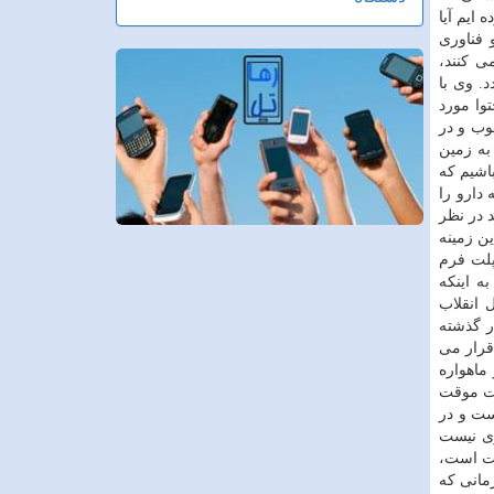
ایم آیا
 فناوری
ی كنند،
. وی با
وا مورد
ب و در
به زمین
باشیم كه
دارو را
 در نظر
ین زمینه
پلت فرم
ه اینكه
 انقلاب
ر گذشته
 قرار می
 ماهواره
ورت موقت
ست و در
ری نیست
نت است،
مانی كه