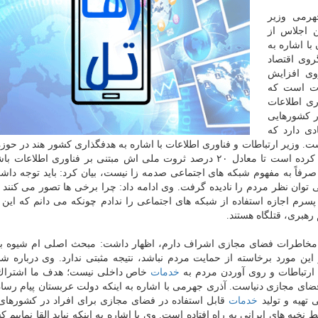
هرمی وزیر
ن اجلاس از
با اشاره به
روی اقتصاد
وی افزایش
عات است كه
ری اطلاعات
ر كشورهایی
دی دارد كه
ست. وزیر ارتباطات و فناوری اطلاعات با اشاره به هدفگذاری كشور هند در حوزه
اطلاعات، تصریح كرد: كشور هند تا سال ۲۰۲۵ هدفگذاری كرده است تا معادل ۲۰ درصد ثروت ملی اش مبتنی بر فناوری ا
صرفاً به مفهوم شبكه های اجتماعی صدمه زا نیست، بیان كرد: باید توجه داش
توان نظر مردم را نادیده گرفت. وی ادامه داد: چرا برخی ها تصور می كنند 
سرم اجازه استفاده از شبكه های اجتماعی را ندادم چونكه می دانم كه این 
رهبری، قتلگاه هستند.
ه به مخاطرات فضای مجازی اشراف دارم، اظهار داشت: مبحث اصلی ام شیوه بر
مورد برخاسته از حمایت مردم نباشد، نتیجه مثبتی ندارد. وی درباره ش
ارتباطات و روی آوردن مردم به
خدمات
خاص داخلی نیست؛ هدف ما اشتراك 
ضای مجازی دنیاست. آذری جهرمی با اشاره به اینكه دولت عربستان پیام رسا
 تهیه و تولید
خدمات
قابل استفاده در فضای مجازی برای افراد در كشورهای 
 نخبه های ایرانی به راه افتاده است. وی با اشاره به اینكه نباید القا نماییم 