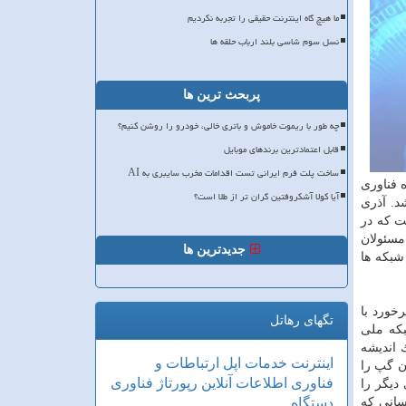
ما هیچ گاه اینترنت حقیقی را تجربه نکردیم
نسل سوم شاسی بلند ارباب حلقه ها
پربحث ترین ها
چه طور با ریموت خاموش و باتری خالی، خودرو را روشن کنیم؟
قابل اعتمادترین برندهای موبایل
ساخت پلت فرم ایرانی تست اقدامات مخرب سایبری به AI
 فناوری
آیا کولا آشکروفتین گران تر از طلا است؟
طلاعات باشد. آذری
ت كه در
مسئولان
جدیدترین ها
شبكه ها
خورد با
تگهای رهاتل
بكه ملی
اندیشه
اینترنت
خدمات
اپل
ارتباطات و
ن گپ را
فناوری اطلاعات
آنلاین
رپورتاژ
فناوری
دیگر را
كسانی كه
دستگاه