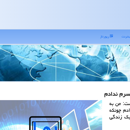
نترنت
رپورتاژ
پسرم ندادم
شت: من به
ادم چونكه
بك زندگی