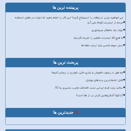
پربیننده ترین ها
می خواهید وزیر ارتباطات را استیضاح کنید؟ این کار را انجام دهید اما دولت در مقابل استفاده
مردم از اینترنت کوتاه نمی آید
تولد یک شاهکار مینیاتوری
ما هیچ گاه اینترنت حقیقی را تجربه نکردیم
نسل سوم شاسی بلند ارباب حلقه ها
پربحث ترین ها
چه طور با ریموت خاموش و باتری خالی، خودرو را روشن کنیم؟
قابل اعتمادترین برندهای موبایل
ساخت پلت فرم ایرانی تست اقدامات مخرب سایبری به AI
آیا کولا آشکروفتین گران تر از طلا است؟
جدیدترین ها