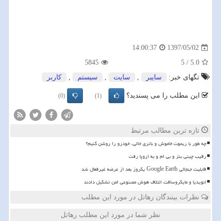
1397/05/02
14:00:37
5845
5
/
5.0
تگهای خبر:
سایبر
,
سایت
,
سیستم
,
كاربر
این مطلب را می پسندید؟
(0)
(1)
تازه ترین مطالب مرتبط
چه طور با ریموت خاموش و باتری خالی، خودرو را روشن کنیم؟
رقیب چینی بنز و بی ام و به اروپا رفت
قابلیت جنجالی Google Earth یکروز بعد از عرضه غیرفعال شد
انویدیا و مایکروسافت ائتلاف هوش مصنوعی امن تشکیل دادند
نظرات بینندگان رهاتل در مورد این مطلب
نظر شما در مورد این مطلب رهاتل