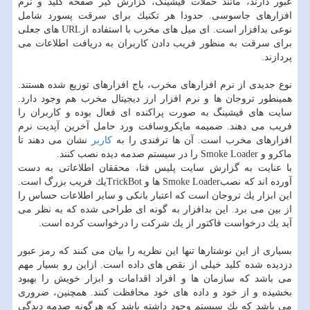
عبور دارند، مانند حملات فیشینگ، گزارش گیر صفحه كلید و نرم
افزارهای جاسوسی. حدودا هر تكنیك برای سرقت پسورد شامل
نوعی بدافزار است. ای میل های مخرب با استفاده ازURL های جعلی
برای سرقت به منظور فریب دادن كاربران به دریافت اطلاعات می
پردازند.
نوع جدیدی از نرم افزارهای مخرب، باج افزارهای توزیع شده هستند.
همینطور تروجان ها و نرم افزار ارز دیجیتال مخرب هم وجود دارد.
سایت های فیشینگ به صورت پراكنده ای فعال بوده و كاربران را
فریب می دهند. ضمیمه مایكروسافت ورد حامل آخرین آپدیت نرم
افزارهای مخرب است. آن ها ترفندی را به
كاربر
نشان می دهند تا
ماكرو و Smoke Loader را در سیستم صدمه دیده نصب كنند.
با عنایت به گزارش سایت پلیس فتا، محققان اطلاعاتی به دست
آورده اند كه نصبSmoke Loader ها و TrickBotیك فریب بزرگ است.
این ابزار یك تروجان است كه اعتبار بانكی و سایر اطلاعات حساس را
از بین می برد. این بدافزار به گونه ای طراحی شده كه به نظر می
آید یك درخواست فاكتور از یك شركت را درخواست كرده است.
بسیاری از این نوشتارها تنها این نظریه را بیان می كنند كه رمز عبور
دزدیده شده كلید خیلی از نقص های داده است. ازاین رو بسیار مهم
می باشد كه سازمان ها و افراد اقدامات و ابزار خویش را بهبود
بخشیده و از خود و داده های خود محافظت كنند. همچنین، ضروری
می باشد كه یك سیستم وجود داشته باشد كه هرگونه صدمه دیدگی