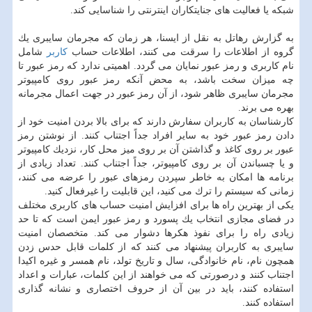
شبكه یا فعالیت های جنایتكاران اینترنتی را شناسایی كند.
به گزارش رهاتل به نقل از ایسنا، هر زمان كه مجرمان سایبری یك
گروه از اطلاعات را سرقت می كنند، اطلاعات حساب
كاربر
شامل
نام كاربری و رمز عبور نمایان می گردد. اهمیتی ندارد كه رمز عبور تا
چه میزان سخت باشد، به محض آنكه رمز عبور روی كامپیوتر
مجرمان سایبری ظاهر شود، از آن رمز عبور در جهت اعمال مجرمانه
بهره می برند.
كارشناسان به كاربران سفارش دارند كه برای بالا بردن امنیت خود از
دادن رمز عبور خود به سایر افراد جداً اجتناب كنند. از نوشتن رمز
عبور بر روی كاغذ و گذاشتن آن بر روی میز محل كار، نزدیك كامپیوتر
و یا چسباندن آن بر روی كامپیوتر، جداً اجتناب كنند. تعداد زیادی از
برنامه ها امكان به خاطر سپردن رمزهای عبور را عرضه می كنند،
زمانی كه سیستم را ترك می كنید، این قابلیت را غیرفعال كنید.
یكی از بهترین راه ها برای افزایش امنیت حساب های كاربری مختلف
در فضای مجازی انتخاب یك پسورد و رمز عبور ایمن است كه تا حد
زیادی راه را برای نفوذ هكرها دشوار می كند. متخصصان امنیت
سایبری به كاربران پیشنهاد می كنند كه از كلمات قابل حدس زدن
همچون نام، نام خانوادگی، سال و تاریخ تولد، نام همسر و غیره اكیدا
اجتناب كنند و درصورتی كه می خواهند از این كلمات، عبارات و اعداد
استفاده كنند، باید در بین آن از حروف اختصاری و نشانه گذاری
استفاده كنند.