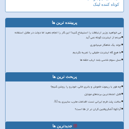
کوتاه کننده لینک
پربیننده ترین ها
می خواهید وزیر ارتباطات را استیضاح کنید؟ این کار را انجام دهید اما دولت در مقابل استفاده
مردم از اینترنت کوتاه نمی آید
تولد یک شاهکار مینیاتوری
ما هیچ گاه اینترنت حقیقی را تجربه نکردیم
نسل سوم شاسی بلند ارباب حلقه ها
پربحث ترین ها
چه طور با ریموت خاموش و باتری خالی، خودرو را روشن کنیم؟
قابل اعتمادترین برندهای موبایل
ساخت پلت فرم ایرانی تست اقدامات مخرب سایبری به AI
آیا کولا آشکروفتین گران تر از طلا است؟
جدیدترین ها