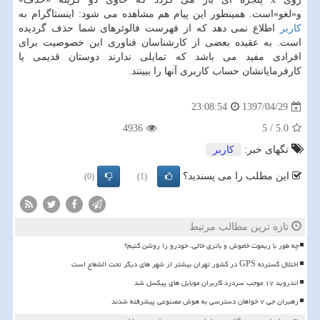
و«لغو»است. همینطور این پیام هم مشاهده می شود: اینستاگرام به
كاربر
اطلاع نمی دهد كه از فهرست فالوئرهای شما حذف گردیده
است. به عقیده بعضی از كارشناسان فناوری این خصوصیت برای
افرادی مفید می باشد كه تمایلی ندارند دوستان قدیمی یا
كارفرمایانشان حساب كاربری آنها را ببینند.
1397/04/29
23:08:54
4936
5
/
5.0
تگهای خبر:
كاربر
این مطلب را می پسندید؟
(0)
(1)
تازه ترین مطالب مرتبط
چه طور با ریموت خاموش و باتری خالی، خودرو را روشن کنیم؟
اختلال گسترده GPS در کشور تهران بیشتر از شهر های دیگر تحت الشعاع است
اندروید ۱۷ موجب سردرد کاربران موبایل های پیکسل شد
رهبران جی ۷ خواهان دسترسی به هوش مصنوعی پیشرفته شدند