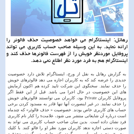
رهاتل: اینستاگرام می خواهد خصوصیت حذف فالوئر را
ارائه نماید. به این وسیله صاحب حساب كاربری می تواند
پروفایل موردنظر خویش را از فهرست فالوئرها حذف كند و
اینستاگرام هم به فرد مورد نظر اطلاع نمی دهد.
به گزارش رهاتل به نقل از ورج، اینستاگرام تلاش دارد خصوصیت
جدیدی را عرضه كند كه به كاربران اجازه می دهد فالوئرهای خویش
را حذف نمایند. سخنگوی این شركت تایید كرده هم اكنون آزمایش
های این خصوصیت در حال اجرا می باشد. قبل از این فقط اگر
پروفایل كاربران Private بود، كاربران می توانستند فالوئرهای خویش
را حذف نمایند. در غیر اینصورت آنها تنها قادر به مسدود كردن برخی
حساب های كاربری خاص بودند. خصوصیت « حذف فالوئر» كه چندماه
است درباره آن شایعاتی منتشر می شود، علامتx را كنار نام كاربری
فرد نشان داده است. بدین سان صاحب حساب كاربری می تواند به
صورت دستی اجازه ندهد كاربران مورد نظر او را فالو كنند. با كلیك
روی x پنجره ای باز می گردد كه حاوی دو گزینه «حذف»