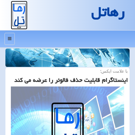
رهاتل
منو
با علامت ایكس؛
اینستاگرام قابلیت حذف فالوئر را عرضه می كند