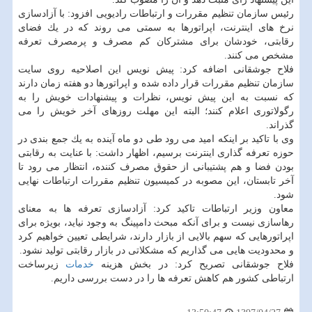
رئیس سازمان تنظیم مقررات و ارتباطات رادیویی افزود: با آزادسازی
نرخ های اینترنت، اپراتورها به سمتی می روند كه در یك فضای
رقابتی، خودشان برای مشتركان كم مصرف و پرمصرف تعرفه
مشخص می كنند.
فلاح جوشقانی اضافه كرد: پیش نویس این اصلاحیه روی سایت
سازمان تنظیم مقررات قرار داده شده و اپراتورها دو هفته زمان دارند
كه نسبت به این پیش نویس، نظرات و پیشنهادات خویش را به
رگولاتوری اعلام كنند؛ البته این مهلت روزهای آخر خویش را می
گذراند.
وی با تاكید بر اینكه امید می رود طی دو ماه آینده به یك جمع بندی در
حوزه تعرفه گذاری اینترنت برسیم، اظهار داشت: با عنایت به رقابتی
بودن فضا و هم پشتیبانی از حقوق مصرف كننده، انتظار می رود تا
آخر تابستان، این مصوبه در كمیسیون تنظیم مقررات ارتباطات نهایی
شود.
معاون وزیر ارتباطات تاكید كرد: آزادسازی تعرفه ها به معنای
رهاسازی نیست و برای آنكه مبحث دامپینگ به وجود نیاید، بویژه برای
اپراتورهایی كه سهم بالایی از بازار دارند، شرایطی تعیین خواهیم كرد
و محدودیت هایی می گذاریم كه مشكلاتی در بازار رقابتی تولید نشود.
فلاح جوشقانی تصریح كرد: در بخش هزینه
خدمات
زیرساخت
ارتباطی كشور هم كاهش تعرفه ها را در دست بررسی داریم.