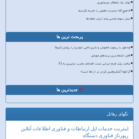
تولد یک شاهکار مینیاتوری
ما هیچ گاه اینترنت حقیقی را تجربه نکردیم
نسل سوم شاسی بلند ارباب حلقه ها
پربحث ترین ها
چه طور با ریموت خاموش و باتری خالی، خودرو را روشن کنیم؟
قابل اعتمادترین برندهای موبایل
ساخت پلت فرم ایرانی تست اقدامات مخرب سایبری به AI
آیا کولا آشکروفتین گران تر از طلا است؟
جدیدترین ها
تگهای رهاتل
اینترنت
خدمات
اپل
ارتباطات و فناوری اطلاعات
آنلاین
رپورتاژ
فناوری
دستگاه