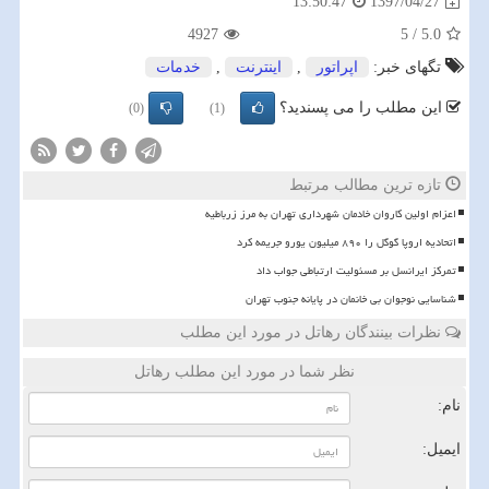
1397/04/27
13:50:47
4927
5
/
5.0
تگهای خبر:
اپراتور
,
اینترنت
,
خدمات
این مطلب را می پسندید؟
(0)
(1)
تازه ترین مطالب مرتبط
اعزام اولین کاروان خادمان شهرداری تهران به مرز زرباطیه
اتحادیه اروپا گوگل را ۸۹۰ میلیون یورو جریمه کرد
تمرکز ایرانسل بر مسئولیت ارتباطی جواب داد
شناسایی نوجوان بی خانمان در پایانه جنوب تهران
نظرات بینندگان رهاتل در مورد این مطلب
نظر شما در مورد این مطلب رهاتل
نام:
ایمیل: