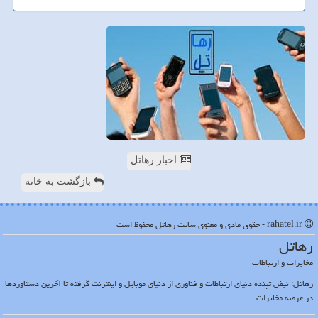
اخبار رهاتل
بازگشت به خانه
rahatel.ir - حقوق مادی و معنوی سایت رهاتل محفوظ است
رهاتل
مخابرات و ارتباطات
رهاتل: نبض تپنده دنیای ارتباطات و فناوری از دنیای موبایل و اینترنت گرفته تا آخرین دستاوردها
در عرصه مخابرات