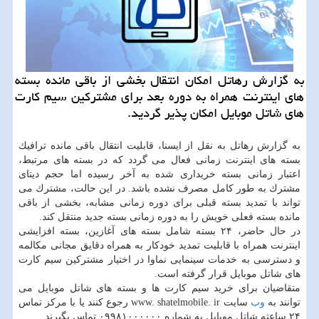
به گزارش رهاتل امكان انتقال بخشی از باقی مانده بسته
های اینترنت همراه به دوره بعد برای مشتركین سیم كارت
های شاتل موبایل امكان پذیر گردید.
به گزارش رهاتل به نقل از ایسنا، قابلیت انتقال باقی مانده ترافیك
بسته های اینترنت زمانی فعال می گردد كه در بسته های مرتبط،
اعتبار زمانی بسته خریداری شده به آخر رسیده اما حجم دیتای
مشترك به طور كامل مصرف نشده باشد. در این حالت، مشترك می
تواند با تمدید بسته قبلی برای دوره زمانی مشابه، بخشی از باقی
مانده بسته فعلی خویش را به دوره زمانی بسته جدید منتقل كند.
در حال حاضر، ۲۴ بسته شامل بسته های آغازین، بسته افزایشی
اینترنت همراه با قابلیت تمدید خودكار به همراه دقایق مجانی مكالمه
و دسترسی به خدمات سینمایی نماوا در اختیار مشتركین سیم كارت
های شاتل موبایل قرار گرفته است.
متقاضیان برای خرید سیم كارت ها و بسته های شاتل موبایل می
توانند به
وب
سایت www. shatelmobile. ir رجوع كنند یا با مركز تماس
۲۴ ساعته شاتل موبایل به شماره ۰۹۹۸۱۰۰۰۰۰۰ تماس بگیرند.