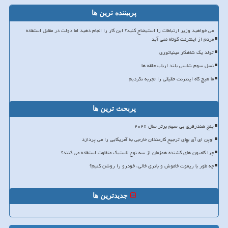
پربیننده ترین ها
می خواهید وزیر ارتباطات را استیضاح کنید؟ این کار را انجام دهید اما دولت در مقابل استفاده
مردم از اینترنت کوتاه نمی آید
تولد یک شاهکار مینیاتوری
نسل سوم شاسی بلند ارباب حلقه ها
ما هیچ گاه اینترنت حقیقی را تجربه نکردیم
پربحث ترین ها
پنج هندزفری بی سیم برتر سال ۲۰۲۶
اوپن ای آی بهای ترجیح کارمندان خارجی به آمریکایی را می پردازد
چرا کامیون های کشنده همزمان از سه نوع لاستیک متفاوت استفاده می کنند؟
چه طور با ریموت خاموش و باتری خالی، خودرو را روشن کنیم؟
جدیدترین ها