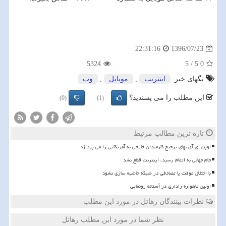
1396/07/23
22:31:16
5324
5
/
5.0
تگهای خبر:
اینترنت
,
موبایل
,
وب
این مطلب را می پسندید؟
(0)
(1)
تازه ترین مطالب مرتبط
اوپن ای آی بهای ترجیح کارمندان خارجی به آمریکایی را می پردازد
️جام جهانی به اتمام رسید، اینترنت قطع نشد
با اختلال موقت یا تصادفی در شبکه حاشیه سازی نشود
اولین ماهواره راداری در آستانه رونمایی
نظرات بینندگان رهاتل در مورد این مطلب
نظر شما در مورد این مطلب رهاتل