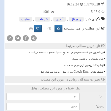
1397/03/28
16:12:24
4901
5
/
5.0
تگهای خبر:
رپورتاژ
,
آنلاین
,
خدمات
,
سایت
این مطلب را می پسندید؟
(0)
(1)
تازه ترین مطالب مرتبط
چرا کامیون های کشنده همزمان از سه نوع لاستیک متفاوت استفاده می کنند؟
قابل اعتمادترین برندهای موبایل
آیا کولا آشکروفتین گران تر از طلا است؟
قابلیت جنجالی Google Earth یکروز بعد از عرضه غیرفعال شد
نظرات بینندگان رهاتل در مورد این مطلب
نظر شما در مورد این مطلب رهاتل
نام:
ایمیل: