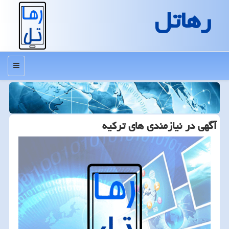
رهاتل
منو
آگهی در نیازمندی های تركیه