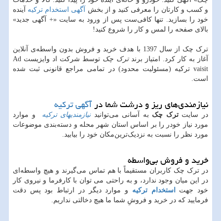
و کسب و کارتان را معرفی کنید و از بخش
آگهی استخدام ترکیه
آینده
خود را بسازید. تنها کافی‌ست پس از ورود به سایت «+ آگهی جدید»
بالای صفحه را لمس و کار را شروع کنید!
ترک چک از سال 1397 با هدف خرید و فروش بدون واسطه‌ی آنلاین
آغاز به کار کرد. امتیاز برند
ترک چک
توسط شرکت اد وایزیست Ad
vaisit ترکیه (مسئولیت محدود) در تمامی مراجع قانونی ثبت شده
است.
نیازمندی‌های ریز و درشت شما در
آگهی ترکیه
در سایت
ترک چک
به آسانی می‌توانید
نیازمندیهای ترکیه
و موارد
مورد نیاز خودر را بر اساس استان شهر محله و دسته‌بندی موضوعات
مورد نظر را نسبت به نزدیک‌ترین‌مکان خود را بیابید.
خرید و فروش بی‌واسطه
در ترک چک کاربران مستقیماً با هم تماس می‌گیرند و هیچ واسطه‌ای
در این میان وجود ندارد، و به راحتی می توان با کارفرما و نیروی کار
خود جهت
استخدام ترکیه
و موارد دیگر در ارتباط بود پس دقت
فرمایید که در خرید و فروشِ شما ما هیچ دخالتی نداریم.