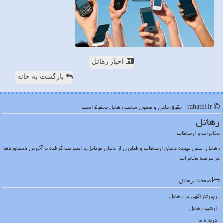
اخبار رهاتل
بازگشت به خانه
rahatel.ir - حقوق مادی و معنوی سایت رهاتل محفوظ است
رهاتل
مخابرات و ارتباطات
رهاتل: نبض تپنده دنیای ارتباطات و فناوری از دنیای موبایل و اینترنت گرفته تا آخرین دستاوردها
در عرصه مخابرات
صفحات رهاتل
رپورتاژآگهی در رهاتل
آرشیو رهاتل
درباره ما