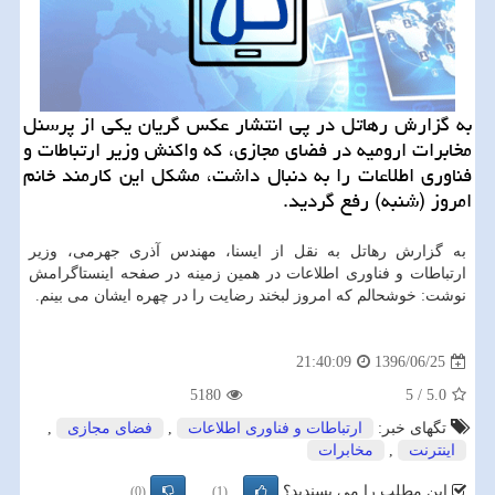
به گزارش رهاتل در پی انتشار عكس گریان یكی از پرسنل
مخابرات ارومیه در فضای مجازی، كه واكنش وزیر ارتباطات و
فناوری اطلاعات را به دنبال داشت، مشكل این كارمند خانم
امروز (شنبه) رفع گردید.
به گزارش رهاتل به نقل از ایسنا، مهندس آذری جهرمی، وزیر
ارتباطات و فناوری اطلاعات در همین زمینه در صفحه اینستاگرامش
نوشت: خوشحالم كه امروز لبخند رضایت را در چهره ایشان می بینم.
1396/06/25
21:40:09
5180
5
/
5.0
تگهای خبر:
ارتباطات و فناوری اطلاعات
,
فضای مجازی
,
اینترنت
,
مخابرات
این مطلب را می پسندید؟
(0)
(1)