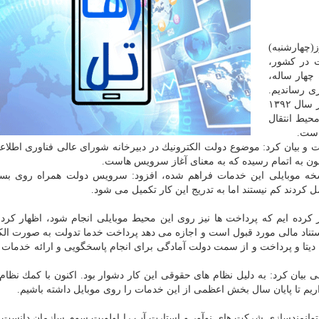
ز(چهارشنبه)
ت در كشور،
چهار ساله،
ی رساندیم.
اولین ماموریت نیز شبكه ملی اطلاعات بود. در حالی كه در سال ۱۳۹۲
حیط انتقال
است.
 و بیان كرد: موضوع دولت الكترونیك در دبیرخانه شورای عالی فناوری اطلاع
اكنون به اتمام رسیده كه به معنای آغاز سرویس هاست.
 نسخه موبایلی این خدمات فراهم شده، افزود: سرویس دولت همراه روی بس
 كردند كم نیستند اما به تدریج این كار تكمیل می شود.
از كرده ایم كه پرداخت ها نیز روی این محیط موبایلی انجام شود، اظهار كرد:
تناد مالی مورد قبول است و اجازه می دهد پرداخت خدما تدولت به صورت الك
یتا و پرداخت و از سمت دولت آمادگی برای انجام پاسخگویی و ارائه خدمات
بیان كرد: به دلیل نظام های حقوقی این كار دشوار بود. اكنون با كمك نظام 
یم تا پایان سال بخش اعظمی از این خدمات را روی موبایل داشته باشیم.
توانمندسازی شركت های نوآور و استارت آپ را اولویت سوم سازمان دانست و