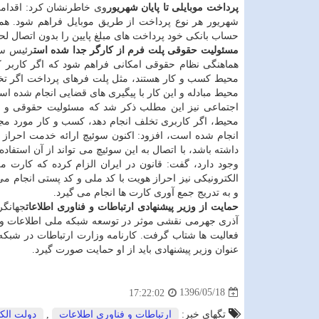
پرداخت موبایلی تا پایان شهریور
وی خاطرنشان كرد: اقدامی 
شهریور هر نوع پرداخت از طریق موبایل فراهم شود. همچن
حساب بانكی خود پرداخت های مبلغ پایین را بدون اتصال لحظ
مسئولیت حقوقی پلت فرم از كارگر جدا شده است
رئیس ساز
هماهنگی نظام حقوقی امكانی فراهم شود كه اگر كاربر ك
محیط كسب و كار هستند، مثل پلت فرهای پرداخت اگر تخلف
محیط مبادله و این كار با پیگیری های قضایی انجام شده 
اجتماعی نیز این مطلب ذكر شد كه مسئولیت حقوقی و قضا
محیط، اگر كاربری تخلف انجام دهد، كسب و كار مورد مجاز
انجام شده است، افزود: اكنون سوئیچ ارائه خدمت احراز 
داشته باشد، با اتصال به این سوئیچ می تواند از آن استفا
وجود دارد، گفت: قانون در ایران الزام كرده كه كارت 
الكترونیكی نیز احراز هویت با كد ملی و كد پستی انجام می
و به تدریج جمع آوری كارت ها انجام می گیرد.
حمایت از وزیر پیشنهادی ارتباطات و فناوری اطلاعات
جهانگر
آذری جهرمی نقشی موثر در توسعه شبكه ملی اطلاعات و 
فعالیت ها شتاب گرفت. كارنامه وزارت ارتباطات در شبك
عنوان وزیر پیشنهادی باید از او حمایت صورت گیرد.
1396/05/18
17:22:02
تگهای خبر:
ارتباطات و فناوری اطلاعات
,
دولت الك