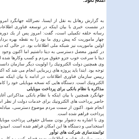
اعلام نمود.
به گزارش رهاتل به نقل از ایسنا، نصرالله جهانگرد امرو
در نشست خبری با بیان اینكه در توسعه فناوری اطلاعا
رسانه حلقه تكمیلی است، گفت: امروز پس از یك دوره 
چهار ماموریت كه پیش روی ما بود را به نقطه بهره بردار
در كشور معضل دسترسی به دیتا داشتیم اما اكنون وجود م
دیتا با سرعت خوب جزو حقوق مردم و كسب وكارها شده 
وی همچنین دولت الكترونیك را اولویت دیگر سازمان دانست
توجه بود. ابتدا باید پروژه های زیربنایی انجام می شد كه 
رییس سازمان فناوری اطلاعات در ادامه با بیان اینكه
الكترونیك است. دستگاه هایی كه نسخه موبایلی خود را كامل
مذاكره با نظام بانكی برای پرداخت موبایلی
جهانگرد همچنین با بیان اینكه با نظام بانكی مذاكراتی آغ
حاضر پرداخت های الكترونیك برای خدمات دولت از نظر اس
انجام شود. اكنون از سمت مردم موضوع دسترسی، مبادله د
پرداخت فراهم شده است.
وی با اشاره به دشوار بودن مسائل حقوقی پرداخت موبایلی 
استخدامی و دستگاه ها این امكان فراهم شده است. امیدوار
توانمندسازی شركت های نوآور
رییس سازمان فناوری اطلاعات بهبود فضای كسب و كار و 