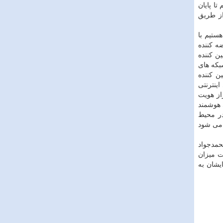
ا پایان
از طریق
ستیم با
ه كننده
ن كننده
بكه های
ن كننده
ینترنتی
از هویت
ی هوشمند
در محیط
 می شود
حمدجواد
ت میزان
یشان به