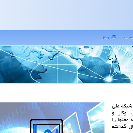
نترنت
رپورتاژ
شبكه ملی
 وكار و
محتوا را
ال گذشته