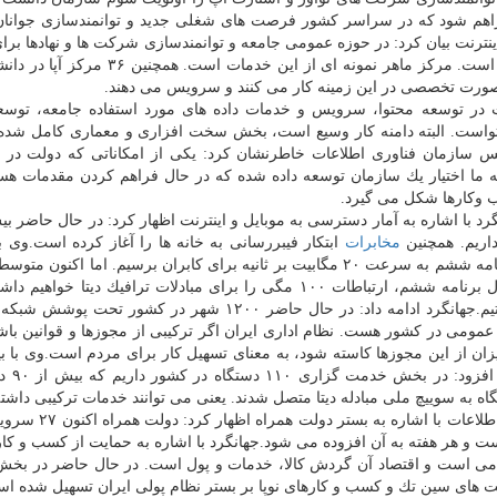
 فراهم شود كه در سراسر كشور فرصت های شغلی جدید و توانمندسازی جوان
ینترنت بیان كرد: در حوزه عمومی جامعه و توانمندسازی شركت ها و نهادها برا
از حقوق مردم در حوزه اینترنت كارهای زیادی انجام شده است. مركز ماهر نمونه ای از این خ
 در توسعه محتوا، سرویس و خدمات داده های مورد استفاده جامعه، توسع
محتواست. البته دامنه كار وسیع است، بخش سخت افزاری و معماری كامل شد
 سازمان فناوری اطلاعات خاطرنشان كرد: یكی از امكاناتی كه دولت در اخ
خشهای كشور بود. به ما اختیار یك سازمان توسعه داده شده كه در حال فراهم كردن مقدمات ه
مخابرات
ابتكار فیبررسانی به خانه ها را آغاز كرده است.وی بی
برآورد داشتیم در برنامه پنجم توسعه به متوسط ۲ و در برنامه ششم به سرعت ۲۰ مگابیت بر ثانیه برای كابران برسیم. اما
به بیش از ۱۰ مگ رسیده و با این سرعت توسعه، در خلال برنامه ششم، ارتباطات ۱۰۰ مگی را برای مبادلات ترافیك دیت
یعنی از نظر استانداردهای بین المللی در سطح خوبی هستیم.جهانگرد ادامه داد: در حال حاضر ۱۲۰۰ شهر در كش
 در بخش دولت الكترونیكی حدود ۲۰۰۰ خدمت عمومی در كشور هست. نظام اداری ایران اگر تركیبی از مجوزها و قوانین
ه است. هر میزان از این مجوزها كاسته شود، به معنای تسهیل كار برای مردم است.وی با ب
شرح خدمات دستگاه ها به
رئیس سازمان فناوری اطلاعات با اشاره به ب
ردم قابل وصول است و هر هفته به آن افزوده می شود.جهانگرد با اشاره به حمایت از كسب و كا
 حامی است و اقتصاد آن گردش كالا، خدمات و پول است. در حال حاضر در بخش
 های سین تك و كسب و كارهای نوپا بر بستر نظام پولی ایران تسهیل شده ا