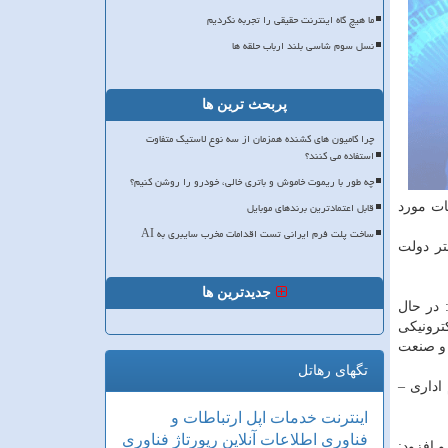
ما هیچ گاه اینترنت حقیقی را تجربه نکردیم
نسل سوم شاسی بلند ارباب حلقه ها
پربحث ترین ها
چرا کامیون های کشنده همزمان از سه نوع لاستیک متفاوت
استفاده می کنند؟
چه طور با ریموت خاموش و باتری خالی، خودرو را روشن کنیم؟
قابل اعتمادترین برندهای موبایل
ات مورد
ساخت پلت فرم ایرانی تست اقدامات مخرب سایبری به AI
تر دولت
جدیدترین ها
 در حال
ترونیكی
 و صنعت
تگهای رهاتل
اداری –
اینترنت
خدمات
اپل
ارتباطات و
فناوری اطلاعات
آنلاین
رپورتاژ
فناوری
 افزود: