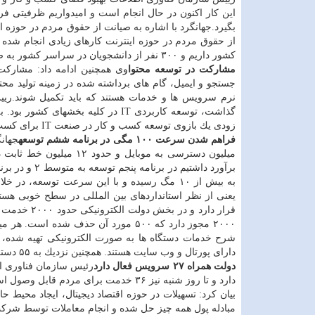
این كار اكنون در حال انجام است و امیدواریم ظرفیتی
بگیرد.جهانگرد با اشاره به صیانت از حقوق مردم در حوزه ا
كشور داریم و ۳۰۰ نفر از دانشجویان در سراسر كشور به صورت تخصصی در این زمینه كار می كنند و سرویس می دهند.
مشاركت در توسعه محتوا
وی همچنین ادامه داد: مشاركت
جستجو و ایمیل، گام های برداشته شده در زمینه تولید 
نرم سرویس ها و خدمات هستند كه باید تكمیل شوند.رییس
گذاشت، توسعه كاربردی IT در كلیه ب
زودی یك بازوی توسعه كسب و كار در صنعت IT برای كسب وكارها شكل می گیرد.
فراهم شدن سرعت ۱۰۰ مگی در برنامه ششم توسعه
میلیون دسترسی به موبایل و حدود ۱۲ میلیون خط ثابت داریم. همچنین
قرار دارد و
۲۰۰۰ مجوز دارد كه ۵۰۰ مورد آن حذف شد
دارای پورتال و وب سایت هستند. همچنین نزدیك به ۵۵ دستگاه به سوییچ ملی مبادله دیتا متصل شدند. یعنی می توانند خدمات تركیبی داشته باشند.
دولت همراه ۲۷ سرویس فعال دارد
دارد و تا روز شنبه نیز ۳۶ خدمت برای م
بیان كرد: تسهیلات در حوزه اقتصاد دیجیتال، ایجاد محیط
مبادله پول همه چیز حل شده و انجام معاملات توسط شركت