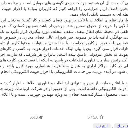
كه به دنبال آن هستیم، پرداخت روی گوشی های موبایل است و برنامه داریم ت
ین قصد داریم شرایطی را فراهم كنیم كه كاربران بتوانند با احراز هویت 
ه ای به سیستم بانكی انجام دهند.
مان فناوری اطلاعات با تاكید بر بهبود فضای كسب و كار گفت: به دنبال این ه
الایی را خرید، از حقوق تضمین شده برخوردار باشد همچنین كسانی كه عرض
ی در محیط شان اتفاق بیفتد، سقف متخلف مورد پیگیری قرار بگیرد نه تامی
است.جهانگرد ادامه داد: در مصوبه اخیر شورای عالی فضای مجازی در خصوص ش
یی پلت فرم از كاربر جداست. با جدا شدن مسئولیت محتوا كاربر از تامی
ات قرار نمی گیرد. وی با بیان اینكه خدمات احراز هویت به كسب و كارهای ا
هویت به بخش غیردولتی تامین شده است. بنابراین هر شركتی كه نیاز به احر
ده كند.رئیس سازمان فناوری اطلاعات در پاسخ به اینكه آیا قصد تجمیع كارت ها
ملی در كلیه مراكز اداری به عنوان سند هویت شناسایی مورد قبول باشد و 
 شود. در آینده نزدیك نیز خدمات الكترونیكی با احراز هویت الكترونیكی انجام
د با اعلام حمایت از وزیر پیشنهادی ارتباطات و فناوری اطلاعات اظهار كرد: م
دولت الكترونیكی داشته است. پس از حضور او در شركت ارتباطات زیرساخ
ه ملی محصول مشاركت همه فعالان به ویژه مهندس جهرمی است و با اعلام ا
5518
5
/
5.0
ترونیك
,
اینترنت