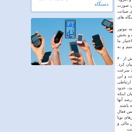
دستگاه
ان صورت
ی صیانت
دمات است. همچنین ۳۶ مركز آپا در دانشگاه های
ه موتور
ه و بخش
تیار ما
ستیم و به
جهانگرد با اشاره به آمار دسترسی به موبایل و اینترنت اظهار كرد: در حال حاضر بیش از ۴۰
ان كرد:
 اكنون متوسط سرعت
ا خواهیم داشت و این
ور تحت پوشش شبكه ارتباطی
 باشد، حدود
یان اینكه
 صورت الكترونیكی تهیه شده، افزود: در بخش خدمت گزاری ۱۱۰ دستگاه در كشور داریم كه بیش از ۹۰ درصد آنها
ستر دولت همراه اظهار كرد: دولت همراه اكنون ۲۷ سرویس فعال
رهای نوپا
 مالی و
ست.