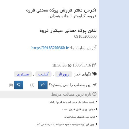
آدرس دفتر فروش پوکه معدنی قروه
قروه- کيلومتر 1 جاده همدان
تلفن پوکه معدنی سبکبار قروه
09185200360
آدرس سایت ما:
http://09185200360.ir
1396/11/16
18:56:26
تگهای خبر:
رپورتاژ
,
كیفیت
,
مشتری
این مطلب را می پسندید؟
(0)
(1)
تازه ترین مطالب مرتبط
رقیب چینی بنز و بی ام و به اروپا رفت
هوای تهران قابل قبول است
تولد یک شاهکار مینیاتوری
اوپن ای آی خصوصیت صوت هوشمند عرضه می کند