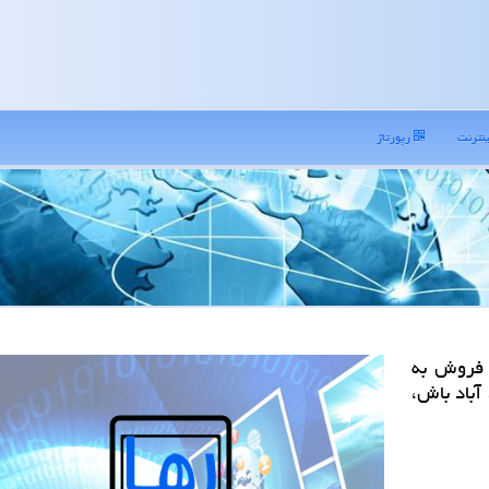
نترنت
رپورتاژ
 فروش به
آباد باش،