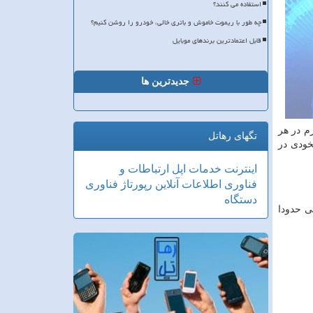
استفاده می کنند؟
چه طور با ریموت خاموش و باتری خالی، خودرو را روشن کنیم؟
قابل اعتمادترین برندهای موبایل
جدیدترین ها
باد قروه استخراج می شود که وزن حجمی این پوکه 600 تا 650 کیلو گرم در هر
تگهای رهاتل
خودی در
اینترنت
خدمات
اپل
ارتباطات و
فناوری اطلاعات
آنلاین
رپورتاژ
فناوری
دستگاه
ی حدودا