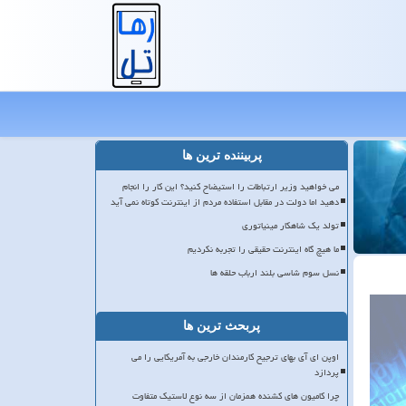
پربیننده ترین ها
می خواهید وزیر ارتباطات را استیضاح کنید؟ این کار را انجام
دهید اما دولت در مقابل استفاده مردم از اینترنت کوتاه نمی آید
تولد یک شاهکار مینیاتوری
ما هیچ گاه اینترنت حقیقی را تجربه نکردیم
نسل سوم شاسی بلند ارباب حلقه ها
پربحث ترین ها
اوپن ای آی بهای ترجیح کارمندان خارجی به آمریکایی را می
پردازد
چرا کامیون های کشنده همزمان از سه نوع لاستیک متفاوت