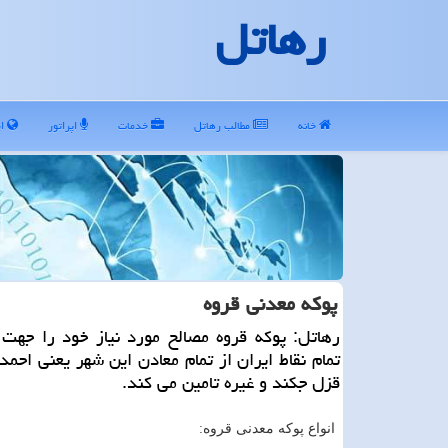
رهاتل
خانه
مطالب رهاتل
خدمات
اپراتور
ای
پوكه معدنی قروه
رهاتل: پوكه قروه مصالح مورد نیاز خود را جهت
تمام نقاط ایران از تمام معادن این شهر یعنی احمد 
قزل جكند و غیره تامین می كند.
انواع پوکه معدنی قروه: