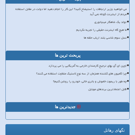
می خواهید وزیر ارتباطات را استیضاح کنید؟ این کار را انجام دهید اما دولت در مقابل استفاده
مردم از اینترنت کوتاه نمی آید
تولد یک شاهکار مینیاتوری
ما هیچ گاه اینترنت حقیقی را تجربه نکردیم
نسل سوم شاسی بلند ارباب حلقه ها
پربحث ترین ها
اوپن ای آی بهای ترجیح کارمندان خارجی به آمریکایی را می پردازد
چرا کامیون های کشنده همزمان از سه نوع لاستیک متفاوت استفاده می کنند؟
چه طور با ریموت خاموش و باتری خالی، خودرو را روشن کنیم؟
قابل اعتمادترین برندهای موبایل
جدیدترین ها
تگهای رهاتل