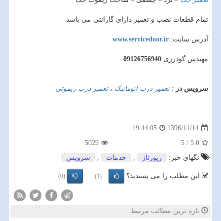
تمام قطعات نصب و تعمیر دارای گارانتی می باشد
آدرس سایت:
www.servicedoor.ir
مهندس گودرزی
09126756940
سرویس در
:
تعمیر درب اتوماتیک
،
تعمیر درب ریموتی
1396/11/14
19:44:05
5029
5
/
5.0
تگهای خبر:
رپورتاژ
,
خدمات
,
سرویس
این مطلب را می پسندید؟
(0)
(1)
تازه ترین مطالب مرتبط