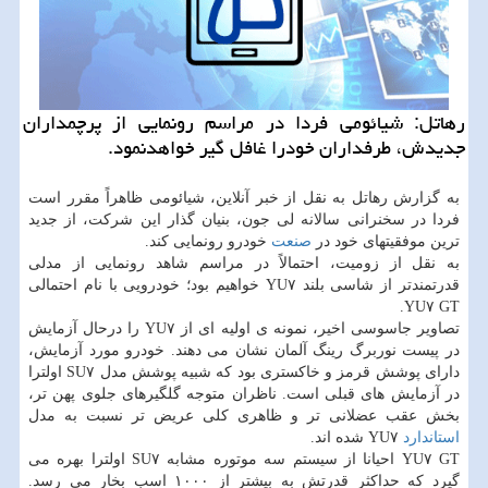
رهاتل: شیائومی فردا در مراسم رونمایی از پرچمداران
جدیدش، طرفداران خودرا غافل گیر خواهدنمود.
به گزارش رهاتل به نقل از خبر آنلاین، شیائومی ظاهراً مقرر است
فردا در سخنرانی سالانه لی جون، بنیان گذار این شرکت، از جدید
ترین موفقیتهای خود در
صنعت
خودرو رونمایی کند.
به نقل از زومیت، احتمالاً در مراسم شاهد رونمایی از مدلی
قدرتمندتر از شاسی بلند YU۷ خواهیم بود؛ خودرویی با نام احتمالی
YU۷ GT.
تصاویر جاسوسی اخیر، نمونه ی اولیه ای از YU۷ را درحال آزمایش
در پیست نوربرگ رینگ آلمان نشان می دهند. خودرو مورد آزمایش،
دارای پوشش قرمز و خاکستری بود که شبیه پوشش مدل SU۷ اولترا
در آزمایش های قبلی است. ناظران متوجه گلگیرهای جلوی پهن تر،
بخش عقب عضلانی تر و ظاهری کلی عریض تر نسبت به مدل
استاندارد
YU۷ شده اند.
YU۷ GT احیانا از سیستم سه موتوره مشابه SU۷ اولترا بهره می
گیرد که حداکثر قدرتش به بیشتر از ۱۰۰۰ اسب بخار می رسد.