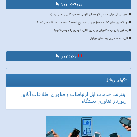
پربحث ترین ها
اوپن ای آی بهای ترجیح کارمندان خارجی به آمریکایی را می پردازد
چرا کامیون های کشنده همزمان از سه نوع لاستیک متفاوت استفاده می کنند؟
چه طور با ریموت خاموش و باتری خالی، خودرو را روشن کنیم؟
قابل اعتمادترین برندهای موبایل
جدیدترین ها
تگهای رهاتل
اینترنت
خدمات
اپل
ارتباطات و فناوری اطلاعات
آنلاین
رپورتاژ
فناوری
دستگاه