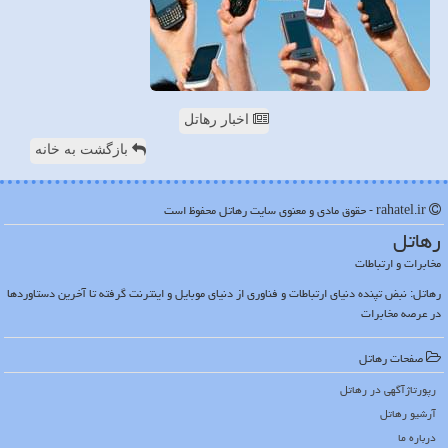
اخبار رهاتل
بازگشت به خانه
rahatel.ir - حقوق مادی و معنوی سایت رهاتل محفوظ است
رهاتل
مخابرات و ارتباطات
رهاتل: نبض تپنده دنیای ارتباطات و فناوری از دنیای موبایل و اینترنت گرفته تا آخرین دستاوردها
در عرصه مخابرات
صفحات رهاتل
رپورتاژآگهی در رهاتل
آرشیو رهاتل
درباره ما