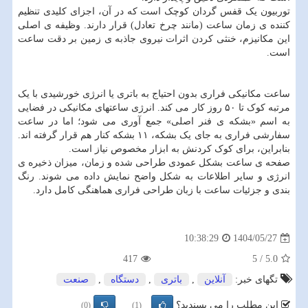
توربیون یک قفس گردان کوچک است که در آن، اجزای کلیدی تنظیم
کننده ی زمان ساعت (مانند چرخ تعادل) قرار دارند. وظیفه ی اصلی
این مکانیزم، خنثی کردن اثرات نیروی جاذبه ی زمین بر دقت ساعت
است.
ساعت مکانیکی فراری بدون احتیاج به باتری یا انرژی خورشیدی با یک
مرتبه کوک تا ۵۰ روز کار می کند. انرژی ساعتهای مکانیکی در فضایی
به اسم «بشکه ی فنر اصلی» جمع آوری می شود؛ اما در ساعت
سفارشی فراری به جای یک بشکه، ۱۱ بشکه کنار هم قرار گرفته اند.
بنابراین، برای کوک کردنش به ابزار مخصوص نیاز است.
صفحه ی ساعت بشکل عمودی طراحی شده و زمان، میزان ذخیره ی
انرژی و سایر اطلاعات به شکل واضح نمایش داده می شوند. رنگ
بندی و جزئیات ساعت با زبان طراحی فراری هماهنگی کامل دارد.
1404/05/27
10:38:29
417
5
/
5.0
تگهای خبر:
آنلاین
,
باتری
,
دستگاه
,
صنعت
این مطلب را می پسندید؟
(0)
(1)