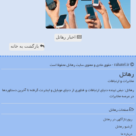
اخبار رهاتل
بازگشت به خانه
rahatel.ir - حقوق مادی و معنوی سایت رهاتل محفوظ است
رهاتل
مخابرات و ارتباطات
رهاتل: نبض تپنده دنیای ارتباطات و فناوری از دنیای موبایل و اینترنت گرفته تا آخرین دستاوردها
در عرصه مخابرات
صفحات رهاتل
رپورتاژآگهی در رهاتل
آرشیو رهاتل
درباره ما