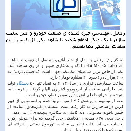
رهاتل: مهندسی خیره کننده ی صنعت خودرو و هنر ساعت
سازی با یک دیگر ادغام شدند تا شاهد یکی از نفیس ترین
ساعات مکانیکی دنیا باشیم.
به گزارش رهاتل به نقل از خبر آنلاین، به نقل از زومیت، ساعت
Hublot MP-۰۵ LaFerrari که با همکاری هوبلو و فراری ساخته شد،
یکی از خاص ترین ساعتهای مکانیکی جهان است که قیمتی نزدیک به
۳۰۰ هزار دلار (حدود ۳۰ میلیارد تومان) دارد.
ساعت سفارشی فراری در سال ۲۰۱۴ به تعداد تنها ۵۰
دستگاه
تولید
شد. طراحی ساعت از ابرخودرو لافراری الهام گرفته و فرم بدنه،
شیشه و اجزای داخلی اش یادآور موتور همان خودرو است.
بدنه از تیتانیوم با پوشش PVD سیاه تولید شده و قسمتهایی از فیبر
کربن در ساختارش به کار رفته است. شیشه ی غیرمعمول ساعت از
جنس یاقوت مصنوعی، دید کاملی به مکانیزم پیچیده ی آن می دهد.
داخل بدنه، ۶۳۸ قطعه ی مکانیکی جای گرفته که برای هوبلو رکورد
بحساب می آید. قلب تپنده ی ساعت، توربیون دستی پیشرفته ای
است که عملکردی دقیق و پایدار دارد.